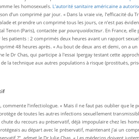
 comme les homosexuels.
L’autorité sanitaire américaine a autori
son d’un comprimé par jour. « Dans la vraie vie, l’efficacité du T
ade et prendre un comprimé tous les jours, ce n’est pas évident 
ital Tenon (Paris), contactée par
pourquoidocteur
. En France, elle 
les patients : 2 comprimés deux heures avant un rapport sexuel
primé 48 heures après. « Au bout de deux ans et demi, on a un
e le Dr Chas, qui participe à l'essai Ipergay testant cette approch
 de la technique aux autres populations à risque (prostitués, pri
if
, commente l’infectiologue. « Mais il ne faut pas oublier que le p
uline & Charge mentale : et si on
Eczéma Chronique des
tube
Youtube
l protège de toutes les autres infections sexuellement transmissibl
Youtube
Y
it en parler??
préparer pour l’été !
e chute du recours au préservatif, déjà impopulaire chez les hom
026, l'insuline dans le diabète de type 2
L'été arrive… et avec lui,
protégeais au départ avec le préservatif, maintenant j’ai un com
e entourée d'idées reçues chez les
rythme de vie ! Vacances, 
servatif ?", admet le Dr Julie Chas. « Les médecins doivent justem