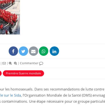
La sieste empêche-t-elle
Fortes c
de dormir la nuit ?
pourquo
noyade g
VIH : la fin du comprimé
Le Viagr
tous les jours se profile-t-
freiner 
elle enfin ?
cancer ?
|
|
|
Commenter
Pourquoi votre ventre
Pourquo
gâche-t-il les premiers
de prot
Première Guerre mondiale
jours de vos vacances ?
finalem
our les homosexuels. Dans ses recommandations de lutte contre 
e sur le Sida
, l’Organisation Mondiale de la Santé (OMS) envisag
des contaminations. Une étape nécessaire pour ce groupe particul