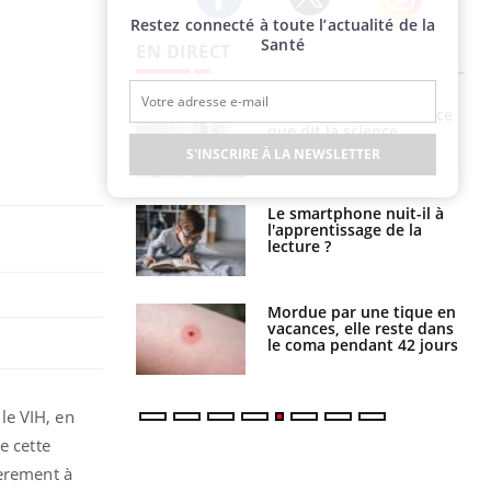
Restez connecté à toute l’actualité de la
Twitter
Facebook
Instagram
Santé
EN DIRECT
haleurs :
Grossesse et chaleur : ce
i le risque de
que dit la science
rimpe-t-il ?
S'INSCRIRE À LA NEWSLETTER
a pourrait-il
Le smartphone nuit-il à
la propagation du
l'apprentissage de la
lecture ?
i manger moins
Mordue par une tique en
éines pourrait
vacances, elle reste dans
ent être bénéfique
le coma pendant 42 jours
le VIH, en
e cette
ièrement à