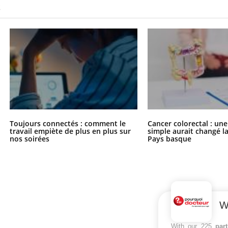
S
Toujours connectés : comment le
Cancer colorectal : une
travail empiète de plus en plus sur
simple aurait changé l
nos soirées
Pays basque
W
With our 225
par