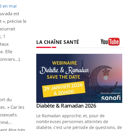
sé en mai
ruvada est
», précise le
pourrait
, 1
LA CHAÎNE SANTÉ
 taux
Youtube
e. Elle
sonniers…).
ort du
Youtube
 Mains : se
Diabète & Ramadan 2026
Youtube
es. » Car les
outube
osexuels.
Le Ramadan approche, et, pour de
 un tout nouveau
nombreuses personnes atteintes de
primé…
plage, piscine,
diabète, c'est une période de questions, de
ent être très