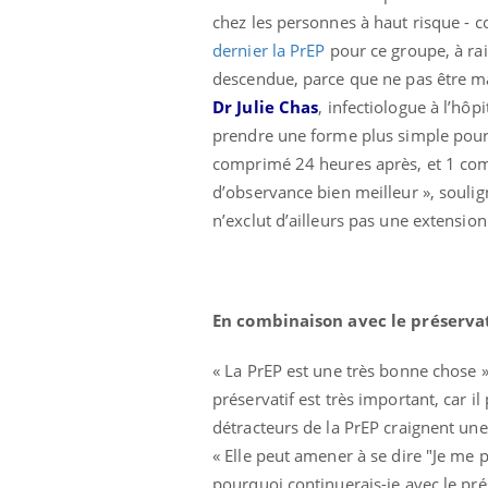
chez les personnes à haut risque -
dernier la PrEP
pour ce groupe, à rai
descendue, parce que ne pas être mal
Dr Julie Chas
, infectiologue à l’hôp
prendre une forme plus simple pour 
comprimé 24 heures après, et 1 com
d’observance bien meilleur », soulign
n’exclut d’ailleurs pas une extension
En combinaison avec le préservat
« La PrEP est une très bonne chose »
 Mains :
Carence en fer : comprendre pour
Ins
Youtube
You
préservatif est très important, car i
Youtube
Youtube
prévenir
osa
détracteurs de la PrEP craignent un
aciles à aborder...
Fatigue, irritabilité, brouillard mental ou
En 2
« Elle peut amener à se dire "Je me 
poser des
même alopécie… Les symptômes de la
rest
pourquoi continuerais-je avec le pré