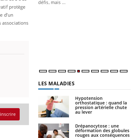
 air… Nos mains
défis, mais ...
vatif protège
Un
You
ie d’un
fac
s associations
pr
Un 
mut
san
num
LES MALADIES
Hypotension
orthostatique : quand la
pression artérielle chute
au lever
'inscrire
Drépanocytose : une
déformation des globules
rouges aux conséquences