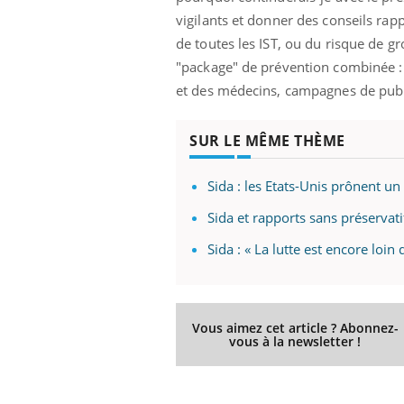
'un proche c'est
carence en fer sont multiples ce qui la rend
pat
vigilants et donner des conseils rapp
...
de toutes les IST, ou du risque de gr
"package" de prévention combinée : d
et des médecins, campagnes de publ
SUR LE MÊME THÈME
Sida : les Etats-Unis prônent un
Sida et rapports sans préservati
Sida : « La lutte est encore loin
Vous aimez cet article ? Abonnez-
vous à la newsletter !