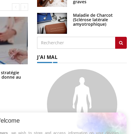
graves
Maladie de Charcot
(Sclérose latérale
amyotrophique)
J'AI MAL
Chikungunya, dengue, West Nile :
 stratégie
que se passe-t-il dans le sud de la
a donne au
France ?
elcome
tners
, we wish to store and access information on your devices