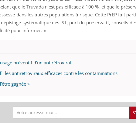
ients comme parfois chez les soignants.
soleil, activités en plein
elant que le Truvada n’est pas efficace à 100 %, et que le préser
sont ...
ossesse dans les autres populations à risque. Cette PrEP fait part
épistage systématique des IST, port du préservatif, conseils de
icité pour informer. »
 usage préventif d'un antirétroviral
f : les antirétroviraux efficaces contre les contaminations
 d’être gagnée »
S