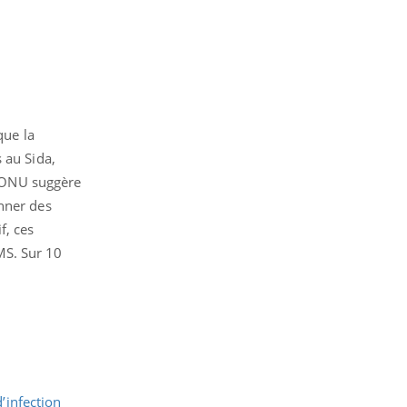
que la
 au Sida,
 l’ONU suggère
onner des
f, ces
MS. Sur 10
d’infection