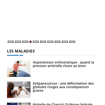
Dia
You
Le 
pers
ques
LES MALADIES
Hypotension orthostatique : quand la
pression artérielle chute au lever
Drépanocytose : une déformation des
globules rouges aux conséquences
graves
Maladie de Charcot (Sclérose latérale