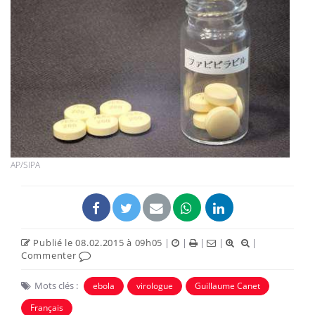
AP/SIPA
Publié le 08.02.2015 à 09h05
|
|
|
|
|
Commenter
Mots clés :
ebola
virologue
Guillaume Canet
Français