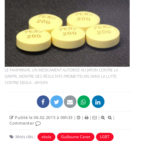
LE FAVIPIRAVIR, UN MÉDICAMENT AUTORISÉ AU JAPON CONTRE LA
GRIPPE, MONTRE DES RÉSULTATS PROMETTEURS DANS LA LUTTE
CONTRE EBOLA - AP/SIPA
Publié le 06.02.2015 à 09h33
|
|
|
|
|
Commenter
Mots clés :
ebola
Guillaume Canet
LGBT