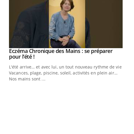
Eczéma Chronique des Mains : se préparer
Youtube
Youtube
pour l’été !
L'été arrive… et avec lui, un tout nouveau rythme de vie !
Vacances, plage, piscine, soleil, activités en plein air…
Nos mains sont ...
Dia
You
Le 
pers
ques