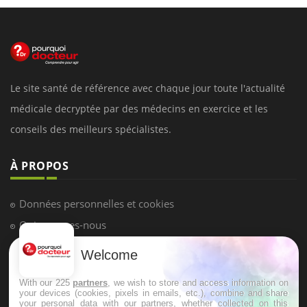
Le site santé de référence avec chaque jour toute l'actualité
médicale decryptée par des médecins en exercice et les
conseils des meilleurs spécialistes.
À PROPOS
Données personnelles et cookies
Qui sommes-nous
Conditions d'utilisation
Welcome
Plan du site
With our 225
partners
, we wish to store and access information on
Mentions Légales
your devices (cookies, pixels in emails, etc.), combine and share
your personal data with our partners, whether collected on this