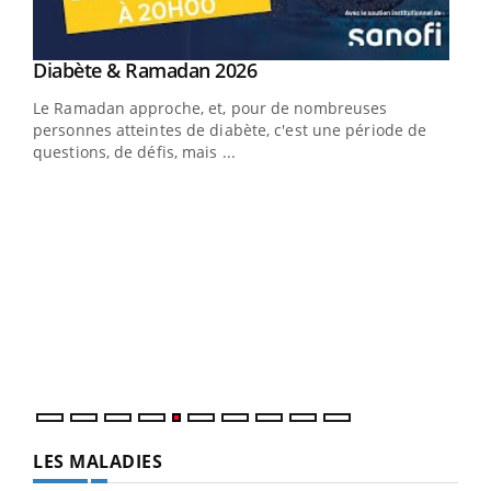
Youtube
Diabète & Ramadan 2026
Youtube
Le Ramadan approche, et, pour de nombreuses
vie !
personnes atteintes de diabète, c'est une période de
…
questions, de défis, mais ...
Un 
You
à l
Un é
mati
numé
LES MALADIES