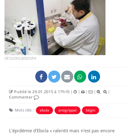
DESSONS/JDD/SIPA
Publié le 29.01.2015 à 17h10
|
|
|
|
|
Commenter
Mots clés :
ebola
antigrippal
bégin
L'épidémie d'Ebola « ralentit mais n'est pas encore