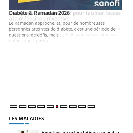
Youtube
Diabète & Ramadan 2026
Un « jumeau numérique » pour faciliter l’accès
Youtube
Youtube
Youtube
à la médecine préventive
Le Ramadan approche, et, pour de nombreuses
Un établissement lié à un groupe mutualiste innove en
personnes atteintes de diabète, c'est une période de
matière de bilan de santé : l'utilisation d'un « jumeau
questions, de défis, mais ...
numérique » permet ...
COU
You
Coup
vous
épis
LES MALADIES
Hypotension orthostatique : quand la