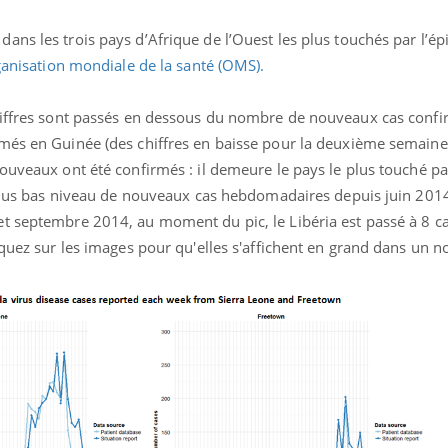
ans les trois pays d’Afrique de l’Ouest les plus touchés par l’é
rganisation mondiale de la santé (OMS).
hiffres sont passés en dessous du nombre de nouveaux cas confi
més en Guinée (des chiffres en baisse pour la deuxième semaine
ouveaux ont été confirmés : il demeure le pays le plus touché pa
n plus bas niveau de nouveaux cas hebdomadaires depuis juin 201
t septembre 2014, au moment du pic, le Libéria est passé à 8 c
iquez sur les images pour qu'elles s'affichent en grand dans un no
Toujours connectés :
Les méd
comment le travail
protègen
empiète de plus en plus
?
sur nos soirées
Cancer colorectal : une
Cytomég
stratégie simple aurait
change d
changé la donne au Pays
charge 
basque
enceint