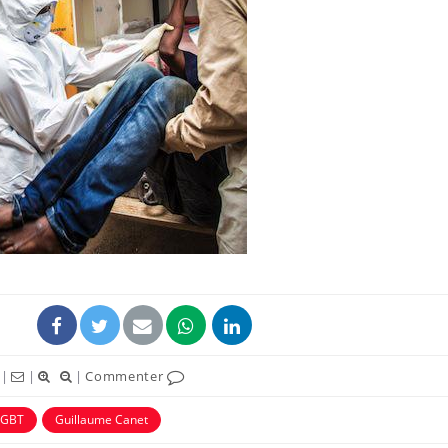
|
|
|
Commenter
LGBT
Guillaume Canet