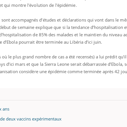
t qui montre l'évolution de l'épidémie.
 sont accompagnés d’études et déclarations qui vont dans le m
éma Chronique des Mains : se
Diabète & Ramadan 
tube
Youtube
ébut de semaine explique que si la tendance d’hospitalisation e
Youtube
parer pour l’été !
d'hospitalisation de 85% des malades et le maintien du niveau a
Le Ramadan approche, et,
e d’Ebola pourrait être terminée au Libéria d’ici juin.
é arrive… et avec lui, un tout nouveau
nombreuses personnes at
me de vie ! Vacances, plage, piscine,
diabète, c'est une périod
il, activités en plein air… Nos mains
défis, mais ...
 où le plus grand nombre de cas a été recensés) a lui prédit qu’il
 ...
s d’ici mars et que la Sierra Leone serait débarrassée d’Ebola, s
rganisation considère une épidémie comme terminée après 42 jour
x ans
s de deux vaccins expérimentaux