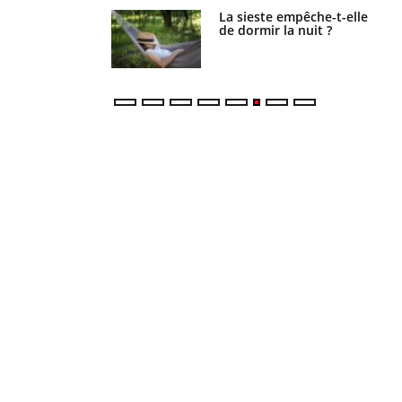
e empêche-t-elle
Fortes chaleurs :
r la nuit ?
pourquoi le risque de
noyade grimpe-t-il ?