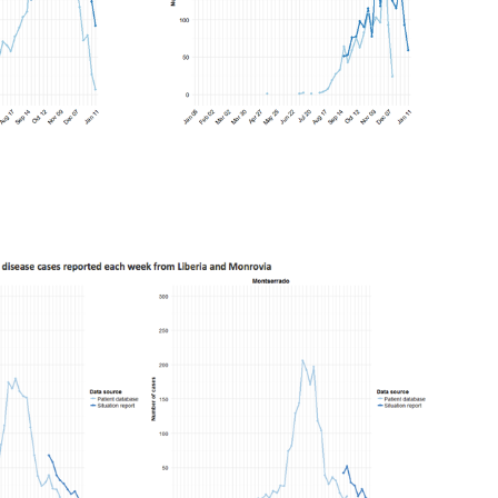
Chikungunya, dengue,
La siest
West Nile : que se passe-
de dormi
t-il dans le sud de la
France ?