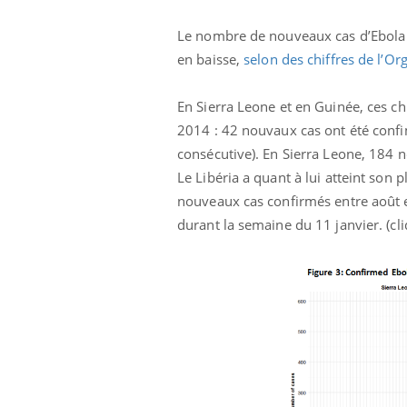
Le nombre de nouveaux cas d’Ebola d
en baisse,
selon des chiffres de l’O
En Sierra Leone et en Guinée, ces c
2014 : 42 nouvaux cas ont été confi
consécutive). En Sierra Leone, 184 n
Le Libéria a quant à lui atteint so
nouveaux cas confirmés entre août e
durant la semaine du 11 janvier. (cl
e métabolique :
Mortalité infantile : un
nt les meilleurs
rapport s’interroge sur
s physiques ?
son taux élevé en France
éviter une otite
Grossesse à risque : ce jus
les vacances ?
naturel attire l'attention
des chercheurs