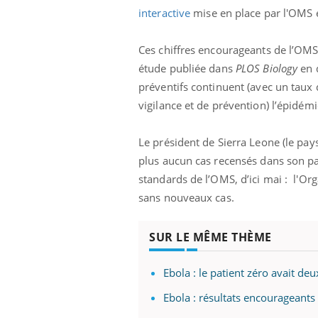
interactive
mise en place par l'OMS e
Ces chiffres encourageants de l’OMS
prendre pour
Insuline & Charge mentale : et si on
Ecz
Youtube
You
étude publiée dans
PLOS Biology
en d
Youtube
osait en parler??
pré
préventifs continuent (avec un taux 
vigilance et de prévention) l’épidémi
llard mental ou
En 2026, l'insuline dans le diabète de type 2
L'ét
tômes de la
reste entourée d'idées reçues chez les
ryth
les ce qui la rend
patients comme parfois chez les soignants.
sole
Le président de Sierra Leone (le pays
sont
plus aucun cas recensés dans son pay
standards de l’OMS, d’ici mai : l'O
sans nouveaux cas.
SUR LE MÊME THÈME
Ebola : le patient zéro avait deu
Ebola : résultats encourageant