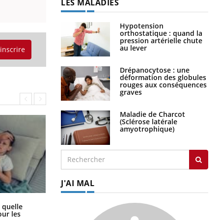
Hypotension
orthostatique : quand la
pression artérielle chute
au lever
'inscrire
Drépanocytose : une
déformation des globules
rouges aux conséquences
graves
Maladie de Charcot
(Sclérose latérale
amyotrophique)
J'AI MAL
Syndrome métabolique : quels sont
 quelle
les meilleurs exercices physiques ?
ur les