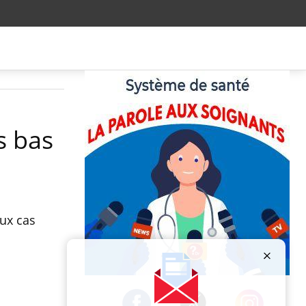
s bas
aux cas
Publicité