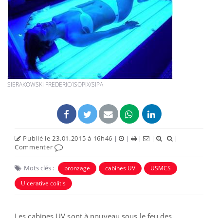
SIERAKOWSKI FREDERIC/ISOPIX/SIPA
Publié le 23.01.2015 à 16h46
|
|
|
|
|
Commenter
Mots clés :
bronzage
cabines UV
USMCS
Ulcerative colitis
Les cabines UV sont à nouveau sous le feu des