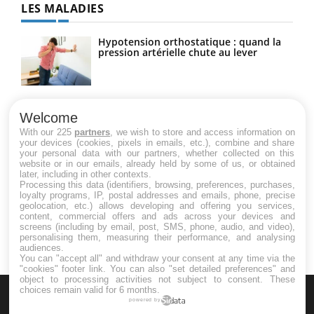
LES MALADIES
Hypotension orthostatique : quand la
pression artérielle chute au lever
Drépanocytose : une déformation des
globules rouges aux conséquences
Welcome
graves
With our 225
partners
, we wish to store and access information on
your devices (cookies, pixels in emails, etc.), combine and share
your personal data with our partners, whether collected on this
website or in our emails, already held by some of us, or obtained
Maladie de Charcot (Sclérose latérale
later, including in other contexts.
amyotrophique)
Processing this data (identifiers, browsing, preferences, purchases,
loyalty programs, IP, postal addresses and emails, phone, precise
geolocation, etc.) allows developing and offering you services,
content, commercial offers and ads across your devices and
screens (including by email, post, SMS, phone, audio, and video),
personalising them, measuring their performance, and analysing
audiences.
You can "accept all" and withdraw your consent at any time via the
"cookies" footer link
. You can also "set detailed preferences" and
object to processing activities not subject to consent. These
choices remain valid for 6 months.
powered by