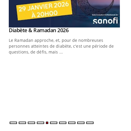
Youtube
Diabète & Ramadan 2026
Un « jumeau numérique » pour faciliter l’accès
Youtube
Youtube
Youtube
à la médecine préventive
Le Ramadan approche, et, pour de nombreuses
Un établissement lié à un groupe mutualiste innove en
personnes atteintes de diabète, c'est une période de
matière de bilan de santé : l'utilisation d'un « jumeau
questions, de défis, mais ...
numérique » permet ...
COU
You
Coup
vous
épis