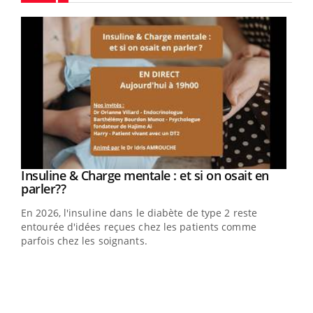
Youtube
Youtube
Insuline & Charge mentale : et si on osait en
Youtube
Youtube
parler??
En 2026, l'insuline dans le diabète de type 2 reste
entourée d'idées reçues chez les patients comme
parfois chez les soignants.
Ecz
You
pour