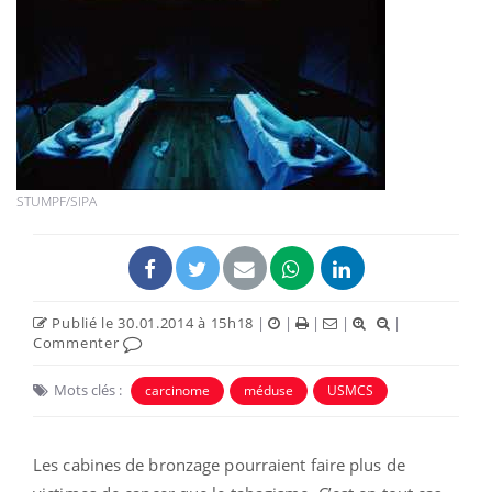
STUMPF/SIPA
Publié le 30.01.2014 à 15h18
|
|
|
|
|
Commenter
Mots clés :
carcinome
méduse
USMCS
Les cabines de bronzage pourraient faire plus de