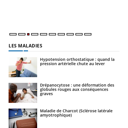
L'ét
Vaca
Nos 
LES MALADIES
Hypotension orthostatique : quand la
pression artérielle chute au lever
Drépanocytose : une déformation des
globules rouges aux conséquences
graves
Maladie de Charcot (Sclérose latérale
amyotrophique)