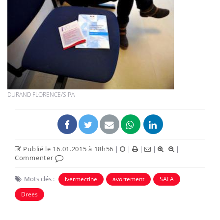
DURAND FLORENCE/SIPA
Publié le 16.01.2015 à 18h56
|
|
|
|
|
Commenter
Mots clés :
ivermectine
avortement
SAFA
Drees