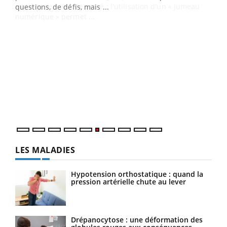
matière de bilan de santé : l'utilisation d'un « jumeau
numérique » permet ...
COU
You
Coup
vous
épis
LES MALADIES
Hypotension orthostatique : quand la
pression artérielle chute au lever
Drépanocytose : une déformation des