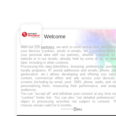
Welcome
With our 225
partners
, we wish to store and access informati
your devices (cookies, pixels in emails, etc.), combine and 
your personal data with our partners, whether collected on 
website or in our emails, already held by some of us, or obt
later, including in other contexts.
Processing this data (identifiers, browsing, preferences, purch
loyalty programs, IP, postal addresses and emails, phone, pr
geolocation, etc.) allows developing and offering you servi
content, commercial offers and ads across your devices
screens (including by email, post, SMS, phone, audio, and vi
personalising them, measuring their performance, and analy
audiences.
You can "accept all" and withdraw your consent at any time vi
"cookies" footer link
. You can also "set detailed preferences
object to processing activities not subject to consent. T
choices remain valid for 6 months.
powered by