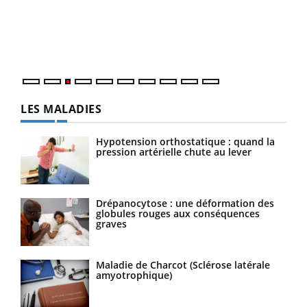
L'ét
Vaca
Nos 
LES MALADIES
Hypotension orthostatique : quand la
pression artérielle chute au lever
Drépanocytose : une déformation des
globules rouges aux conséquences
graves
Maladie de Charcot (Sclérose latérale
amyotrophique)