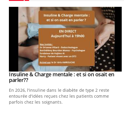
Youtube
Youtube
Insuline & Charge mentale : et si on osait en
Youtube
Youtube
parler??
En 2026, l'insuline dans le diabète de type 2 reste
entourée d'idées reçues chez les patients comme
parfois chez les soignants.
Ecz
You
pour