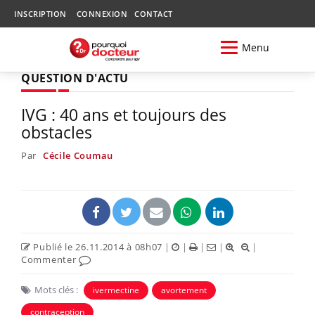
INSCRIPTION
CONNEXION
CONTACT
Menu
QUESTION D'ACTU
IVG : 40 ans et toujours des
obstacles
Par
Cécile Coumau
Publié le 26.11.2014 à 08h07
|
|
|
|
|
Commenter
Mots clés :
ivermectine
avortement
contraception