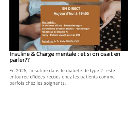
Youtube
Insuline & Charge mentale : et si on osait en
Youtube
Youtube
parler??
En 2026, l'insuline dans le diabète de type 2 reste
entourée d'idées reçues chez les patients comme
parfois chez les soignants.
Ecz
You
pour
L'ét
Vaca
Nos 