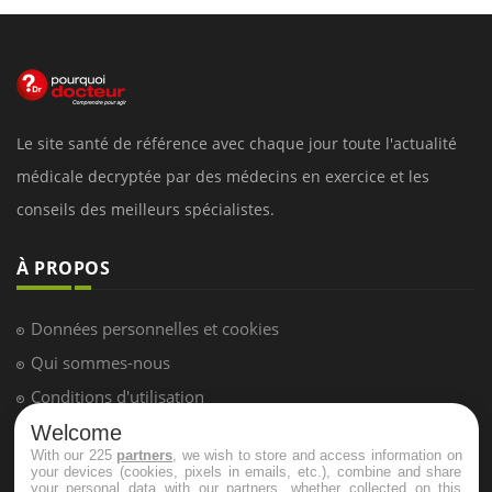
Le site santé de référence avec chaque jour toute l'actualité
médicale decryptée par des médecins en exercice et les
conseils des meilleurs spécialistes.
À PROPOS
Données personnelles et cookies
Qui sommes-nous
Conditions d'utilisation
Plan du site
Welcome
With our 225
partners
, we wish to store and access information on
Mentions Légales
your devices (cookies, pixels in emails, etc.), combine and share
your personal data with our partners, whether collected on this