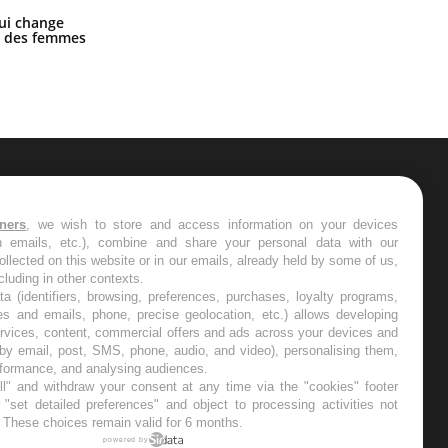
La sieste empêche-t-elle de dormir
ui change
la nuit ?
ge des femmes
ER
tners
, we wish to store and access information on your devices
in emails, etc.), combine and share your personal data with our
s les semaines les meilleures
ollected on this website or in our emails, already held by some of us,
ncluding in other contexts.
ta (identifiers, browsing, preferences, purchases, loyalty programs,
es and emails, phone, precise geolocation, etc.) allows developing
ervices, content, commercial offers and ads across your devices and
 by email, post, SMS, phone, audio, and video), personalising them,
RE
rformance, and analysing audiences.
l" and withdraw your consent at any time via the "cookies" footer
"set detailed preferences" and object to processing activities not
. These choices remain valid for 6 months.
powered by