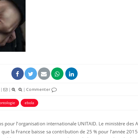
La sieste empêche-t-elle
Fortes c
de dormir la nuit ?
pourquo
noyade g
VIH : la fin du comprimé
Le Viagr
tous les jours se profile-t-
freiner 
elle enfin ?
cancer ?
Pourquoi votre ventre
Pourquo
|
|
|
Commenter
gâche-t-il les premiers
de prot
jours de vos vacances ?
finalem
ontologie
ebola
s pour l’organisation internationale UNITAID. Le ministère des A
que la France baisse sa contribution de 25 % pour l’année 2015