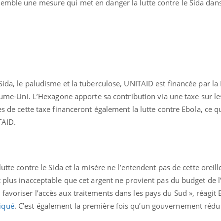
emble une mesure qui met en danger la lutte contre le Sida dans
Sida, le paludisme et la tuberculose, UNITAID est financée par la 
ence en fer : comprendre pour
Insuline & Charge ment
tube
Youtube
yaume-Uni. L’Hexagone apporte sa contribution via une taxe sur les
Youtube
Yout
venir
osait en parler??
es de cette taxe financeront également la lutte contre Ebola, ce q
gue, irritabilité, brouillard mental ou
En 2026, l'insuline dans l
TAID.
e alopécie… Les symptômes de la
reste entourée d'idées re
nce en fer sont multiples ce qui la rend
patients comme parfois ch
utte contre le Sida et la misère ne l’entendent pas de cette oreille
t plus inacceptable que cet argent ne provient pas du budget de l
avoriser l’accès aux traitements dans les pays du Sud », réagit 
iqué
. C’est également la première fois qu’un gouvernement rédui