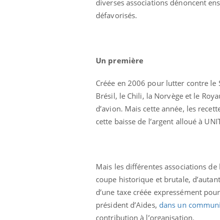
diverses associations dénoncent ens
défavorisés.
Un première
Créée en 2006 pour lutter contre le 
Eczéma Chronique des Mains :
Car
Youtube
You
Brésil, le Chili, la Norvège et le Ro
Youtube
expliquer ma maladie
pré
d’avion. Mais cette année, les recett
Il y a des sujets qui sont faciles à aborder...
Fati
cette baisse de l’argent alloué à UNI
d'autres non ! D'un côté, poser des
mêm
questions sur la maladie d'un proche c'est
care
montrer ...
...
Mais les différentes associations de l
coupe historique et brutale, d’autan
d’une taxe créée expressément pour f
président d’Aides,
dans un commun
contribution à l’organisation.