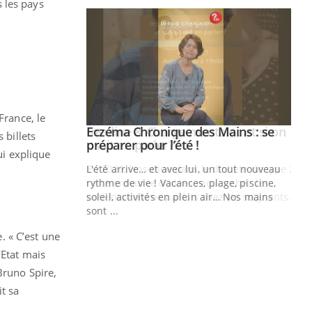
 les pays
France, le
ale : et si on
Eczéma Chronique des Mains : se
Youtube
 billets
ube
Youtube
préparer pour l’été !
ui explique
e diabète de type 2
L'été arrive… et avec lui, un tout nouveau
çues chez les
rythme de vie ! Vacances, plage, piscine,
ez les soignants.
soleil, activités en plein air… Nos mains
sont ...
Di
You
. « C’est une
Le 
’Etat mais
nom
Bruno Spire,
dia
défi
t sa