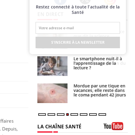
Restez connecté à toute l’actualité de la
Twitter
Facebook
Instagram
Santé
EN DIRECT
haleurs :
Grossesse et chaleur : ce
i le risque de
que dit la science
rimpe-t-il ?
S'INSCRIRE À LA NEWSLETTER
a pourrait-il
Le smartphone nuit-il à
la propagation du
l'apprentissage de la
lecture ?
i manger moins
Mordue par une tique en
éines pourrait
vacances, elle reste dans
ent être bénéfique
le coma pendant 42 jours
ffaires
LA CHAÎNE SANTÉ
. Depuis,
Youtube