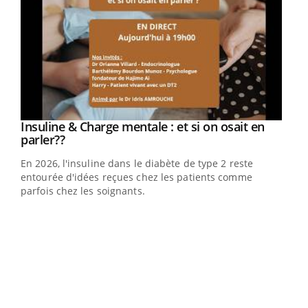
Youtube
Insuline & Charge mentale : et si on osait en
Youtube
Youtube
parler??
En 2026, l'insuline dans le diabète de type 2 reste
entourée d'idées reçues chez les patients comme
parfois chez les soignants.
Ecz
You
pour
L'ét
Vaca
Nos 