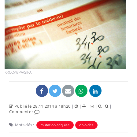
KROD/WPA/SIPA
Publié le 28.11.2014 à 18h20
|
|
|
|
|
Commenter
Mots clés :
mutation acquise
opioïdes