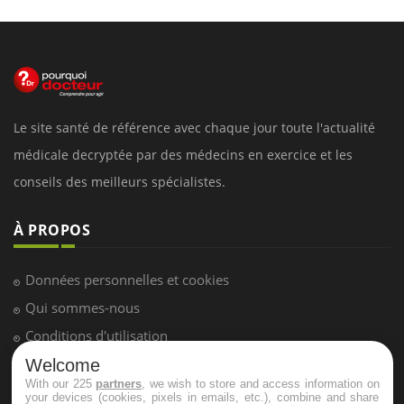
Le site santé de référence avec chaque jour toute l'actualité
médicale decryptée par des médecins en exercice et les
conseils des meilleurs spécialistes.
À PROPOS
Données personnelles et cookies
Qui sommes-nous
Conditions d'utilisation
Plan du site
Welcome
With our 225
partners
, we wish to store and access information on
Mentions Légales
your devices (cookies, pixels in emails, etc.), combine and share