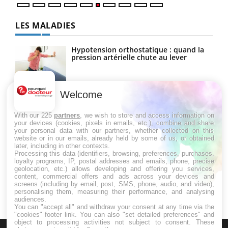
LES MALADIES
Hypotension orthostatique : quand la
pression artérielle chute au lever
Welcome
Drépanocytose : une déformation des
globules rouges aux conséquences
graves
With our 225
partners
, we wish to store and access information on
your devices (cookies, pixels in emails, etc.), combine and share
your personal data with our partners, whether collected on this
website or in our emails, already held by some of us, or obtained
Maladie de Charcot (Sclérose latérale
later, including in other contexts.
amyotrophique)
Processing this data (identifiers, browsing, preferences, purchases,
loyalty programs, IP, postal addresses and emails, phone, precise
geolocation, etc.) allows developing and offering you services,
content, commercial offers and ads across your devices and
screens (including by email, post, SMS, phone, audio, and video),
personalising them, measuring their performance, and analysing
audiences.
You can "accept all" and withdraw your consent at any time via the
"cookies" footer link
. You can also "set detailed preferences" and
object to processing activities not subject to consent. These