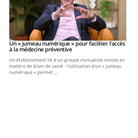
Un « jumeau numérique » pour faciliter l’accès
Youtube
Youtube
à la médecine préventive
Un établissement lié à un groupe mutualiste innove en
e
matière de bilan de santé : l'utilisation d'un « jumeau
numérique » permet ...
COU
You
Coup
vous
épis