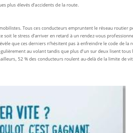
es plus élevés d’accidents de la route.
omobilistes. Tous ces conducteurs empruntent le réseau routier 
ce soit le stress d’arriver en retard à un rendez-vous professionn
évèle que ces derniers n’hésitent pas à enfreindre le code de la ro
gulièrement au volant tandis que plus d’un sur deux lisent tous 
ence en fer : comprendre pour
Insuline & Charge ment
tube
Youtube
ailleurs, 52 % des conducteurs roulent au-delà de la limite de vi
Youtube
Yout
venir
osait en parler??
gue, irritabilité, brouillard mental ou
En 2026, l'insuline dans l
e alopécie… Les symptômes de la
reste entourée d'idées re
nce en fer sont multiples ce qui la rend
patients comme parfois ch