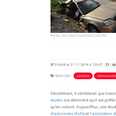
Hantavirus : un cas
détecté chez un touriste
en France
RAFAEL BEN-ARI/CHAM/NEWSCOM/SIPA
Mortalité infantile : un
rapport s’interroge sur
son taux élevé en France
Publié le 27.11.2014 à 12h37
|
|
Grossesse à risque : ce jus
Mots clés :
conduite
transsexual
naturel attire l'attention
des chercheurs
Décidément, il semblerait que trav
études
ont démontré qu’il est préfé
qu’en voiture. Aujourd’hui, une étud
d’autoroutes (Asfa)
et
l’association 