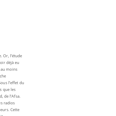
. Or, l’étude
voir déjà eu
t au moins
uche
ous l’effet du
s que les
, de l’Afsa.
es radios
yeurs. Cette