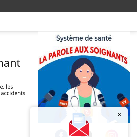
rnant
, les
 accidents
Publicité