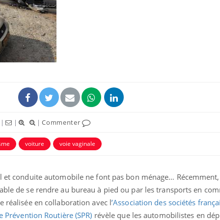
Comment oublier les
Chikung
écrans en vacances ?
West Nil
t-il dan
France ?
Toujours connectés :
Les méd
comment le travail
protègen
empiète de plus en plus
?
sur nos soirées
|
|
|
Commenter
Cancer colorectal : une
Cytomég
isme
voiture
voie vaginale
stratégie simple aurait
change d
changé la donne au Pays
charge 
basque
enceint
ail et conduite automobile ne font pas bon ménage… Récemment
rable de se rendre au bureau à pied ou par les transports en co
e réalisée en collaboration avec l
’Association des sociétés frança
de Prévention Routière (SPR)
révèle que les automobilistes en dé