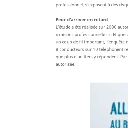
professionnel, s’exposent à des risqu
Peur d’arriver en retard
L’étude a été réalisée sur 2000 aut
« raisons professionnelles ». Et que 
un coup de fil important, l’enquête r
8 conducteurs sur 10 téléphonent ré
Eczéma Chronique des Mains :
Car
Youtube
You
que plus d’un tiers y répondent. Par 
Youtube
expliquer ma maladie
pré
autorisée.
Il y a des sujets qui sont faciles à aborder...
Fati
d'autres non ! D'un côté, poser des
mêm
questions sur la maladie d'un proche c'est
care
montrer ...
...