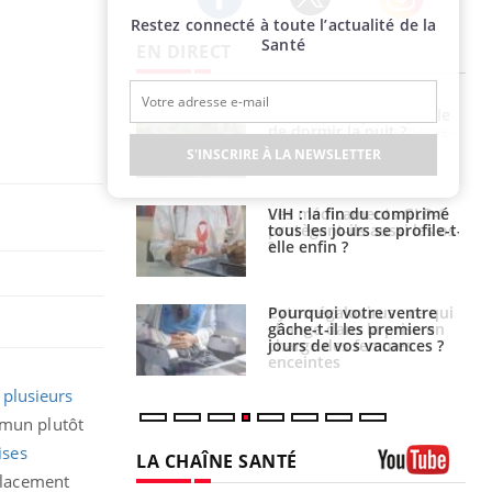
Restez connecté à toute l’actualité de la
Twitter
Facebook
Instagram
Santé
EN DIRECT
unya, dengue,
La sieste empêche-t-elle
e : que se passe-
de dormir la nuit ?
s le sud de la
S'INSCRIRE À LA NEWSLETTER
icaments GLP-1
VIH : la fin du comprimé
t-ils aussi les os
tous les jours se profile-t-
elle enfin ?
alovirus : ce qui
Pourquoi votre ventre
ans la prise en
gâche-t-il les premiers
des femmes
jours de vos vacances ?
es
,
plusieurs
mmun plutôt
ises
LA CHAÎNE SANTÉ
placement
Youtube