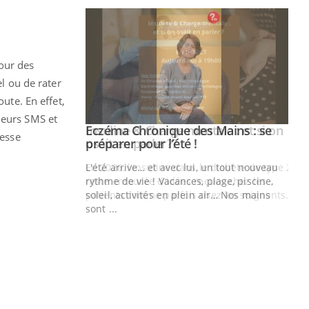
pour des
el ou de rater
ute. En effet,
leurs SMS et
ale : et si on
Eczéma Chronique des Mains : se
Youtube
tesse
ube
Youtube
préparer pour l’été !
e diabète de type 2
L'été arrive… et avec lui, un tout nouveau
çues chez les
rythme de vie ! Vacances, plage, piscine,
ez les soignants.
soleil, activités en plein air… Nos mains
sont ...
Di
You
Le 
nom
dia
défi