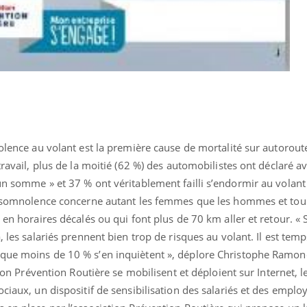
nolence au volant est la première cause de mortalité sur autoroute
travail, plus de la moitié (62 %) des automobilistes ont déclaré a
 un somme » et 37 % ont véritablement failli s’endormir au volan
 de somnolence concerne autant les femmes que les hommes et to
 en horaires décalés ou qui font plus de 70 km aller et retour. « S
, les salariés prennent bien trop de risques au volant. Il est temp
que moins de 10 % s’en inquiètent », déplore Christophe Ramond
tion Prévention Routière se mobilisent et déploient sur Internet, l
ciaux, un dispositif de sensibilisation des salariés et des emplo