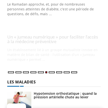
Youtube
à la médecine préventive
Le Ramadan approche, et, pour de nombreuses
Un établissement lié à un groupe mutualiste innove en
personnes atteintes de diabète, c'est une période de
matière de bilan de santé : l'utilisation d'un « jumeau
questions, de défis, mais ...
numérique » permet ...
COU
You
Coup
vous
épis
LES MALADIES
Hypotension orthostatique : quand la
pression artérielle chute au lever