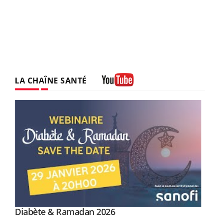
LA CHAÎNE SANTÉ
Youtube
Youtube
Diabète & Ramadan 2026
Un « jumeau numérique » pour faciliter l’accès
Youtube
Youtube