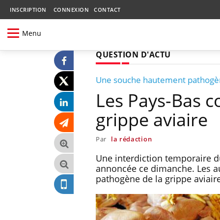
INSCRIPTION
CONNEXION
CONTACT
Menu
QUESTION D'ACTU
Une souche hautement pathogè
Les Pays-Bas c
grippe aviaire
Par
la rédaction
Une interdiction temporaire d
annoncée ce dimanche. Les au
pathogène de la grippe aviair