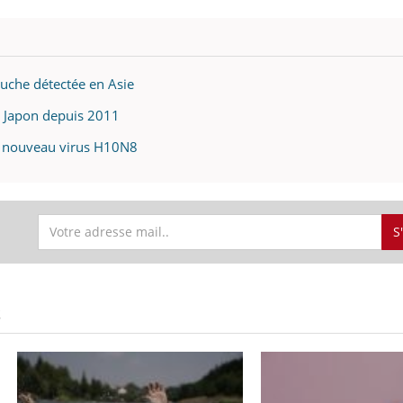
ouche détectée en Asie
u Japon depuis 2011
le nouveau virus H10N8
S
S