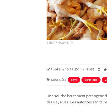
BERBAR HALIM/SIPA
Publié le 16.11.2014 à 18h32
|
|
Mots clés :
pays
Soriatane
v
Une souche hautement pathogène de l
des Pays-Bas. Les autorités sanitai