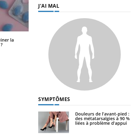
J'AI MAL
Pourquoi manger moins de
einer la
protéines pourrait finalement être
 ?
bénéfique
SYMPTÔMES
Douleurs de l’avant-pied :
des métatarsalgies à 90 %
liées à problème d’appui