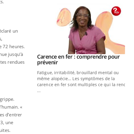
ts.
éclaré un
s,
e 72 heures.
nue jusqu’à
Carence en fer : comprendre pour
Youtube
Youtube
prévenir
ites rendues
Fatigue, irritabilité, brouillard mental ou
même alopécie… Les symptômes de la
carence en fer sont multiples ce qui la rend
...
Insuline & Charge mentale : et si on
Ec
Youtube
You
 grippe.
Youtube
osait en parler??
pré
 l’humain. «
En 2026, l'insuline dans le diabète de type 2
L'é
es d’entrer
reste entourée d'idées reçues chez les
ryt
03, une
patients comme parfois chez les soignants.
sol
sont
uites.