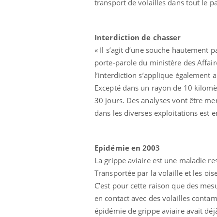
transport de volailles dans tout le p
Interdiction de chasser
« Il s’agit d’une souche hautement p
porte-parole du ministère des Affa
l’interdiction s’applique également
Excepté dans un rayon de 10 kilomèt
Ecz
You
exp
30 jours. Des analyses vont être men
dans les diverses exploitations est 
Il y
d'au
ques
mont
Epidémie en 2003
La grippe aviaire est une maladie res
Transportée par la volaille et les o
C’est pour cette raison que des mesu
en contact avec des volailles conta
épidémie de grippe aviaire avait déjà