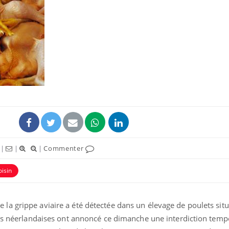
Pourquoi votre ventre
gâche-t-il les premiers
jours de vos vacances ?
Fortes chaleurs :
pourquoi le risque de
noyade grimpe-t-il ?
Le Viagra pourrait-il
|
|
|
Commenter
freiner la propagation du
cancer ?
oisin
a grippe aviaire a été détectée dans un élevage de poulets situ
res néerlandaises ont annoncé ce dimanche une interdiction temp