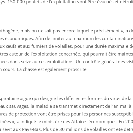
ays. 150 000 poulets de l'exploitation vont être évacués et détrui
athogène, mais on ne sait pas encore laquelle précisément », a d
ires économiques. Afin de limiter au maximum les contamination
 aux œufs et aux fumiers de volailles, pour une durée maximale d
res autour de l’exploitation concernée, qui pourrait être mainte
éma Chronique des Mains :
tube
Youtube
liquer ma maladie
ées dans seize autres exploitations. Un contrôle général des vis
en cours. La chasse est également proscrite.
 a des sujets qui sont faciles à aborder...
tres non ! D'un côté, poser des
tions sur la maladie d'un proche c'est
rer ...
piratoire aiguë qui désigne les différentes formes du virus de la
iseaux sauvages, la maladie se transmet directement de l’animal à
res de protection vont être prises pour les personnes susceptibl
minées », a indiqué le ministère des Affaires économiques. En 20
 sévit aux Pays-Bas. Plus de 30 millions de volailles ont été détr