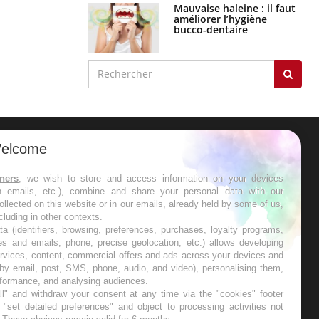
Mauvaise haleine : il faut
améliorer l’hygiène
bucco-dentaire
elcome
ER
tners
, we wish to store and access information on your devices
in emails, etc.), combine and share your personal data with our
s les semaines les meilleures
ollected on this website or in our emails, already held by some of us,
ncluding in other contexts.
ta (identifiers, browsing, preferences, purchases, loyalty programs,
es and emails, phone, precise geolocation, etc.) allows developing
ervices, content, commercial offers and ads across your devices and
 by email, post, SMS, phone, audio, and video), personalising them,
RE
rformance, and analysing audiences.
l" and withdraw your consent at any time via the "cookies" footer
"set detailed preferences" and object to processing activities not