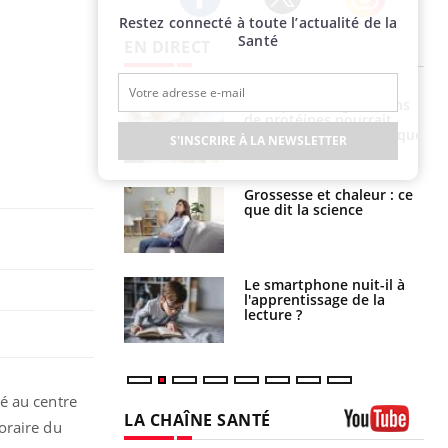
Restez connecté à toute l’actualité de la
Twitter
Facebook
Instagram
Santé
EN DIRECT
Pourquoi manger moins
Mordue par une tique en
de protéines pourrait
vacances, elle reste dans
finalement être bénéfique
le coma pendant 42 jours
S'INSCRIRE À LA NEWSLETTER
Grossesse et chaleur : ce
Mordue par un
que dit la science
barracuda, une petite fille
secourue grâce à un
réflexe essentiel
Le smartphone nuit-il à
Légionellose en Suisse :
l'apprentissage de la
quelle est l’origine de la
lecture ?
contamination ?
é au centre
LA CHAÎNE SANTÉ
oraire du
Youtube