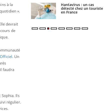
ins à la
eunes enfants :
Hantavirus : un cas
rousse à
détecté chez un touriste
quotidien ».
ie pour les
en France
s ?
lle devrait
 cours de
ique.
e communauté
fficiel.
Un
urés
il faudra
Sophia. Ils
ivi régulier.
vices.