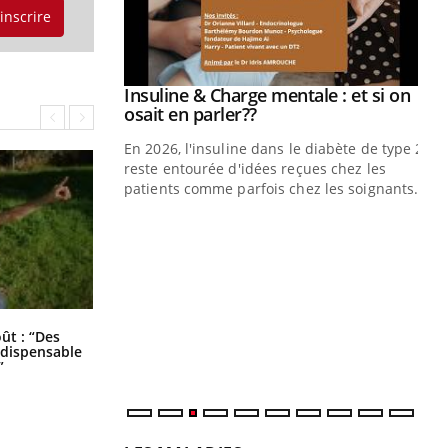
'inscrire
prendre pour
Insuline & Charge mentale : et si on
Youtube
Youtube
osait en parler??
illard mental ou
En 2026, l'insuline dans le diabète de type 2
ptômes de la
reste entourée d'idées reçues chez les
ples ce qui la rend
patients comme parfois chez les soignants.
Ec
You
pré
L'é
ryt
sol
Les troubles du sommeil modifient
oût : “Des
sont
votre cerveau !
indispensable
”