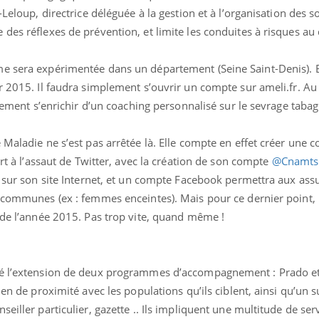
Leloup, directrice déléguée à la gestion et à l’organisation des so
Éclipse solaire du 12 août
Bébés, j
: “Des verres adaptés,
quelle t
des réflexes de prévention, et limite les conduites à risques au 
c'est indispensable pour
pharmac
la santé des yeux”
vacance
e sera expérimentée dans un département (Seine Saint-Denis). E
r 2015. Il faudra simplement s’ouvrir un compte sur ameli.fr. Au
alement s’enrichir d’un coaching personnalisé sur le sevrage tabag
e Maladie ne s’est pas arrêtée là. Elle compte en effet créer un
art à l’assaut de Twitter, avec la création de son compte
@CnamtsO
r sur son site Internet, et un compte Facebook permettra aux ass
 communes (ex : femmes enceintes). Mais pour ce dernier point, 
 de l’année 2015. Pas trop vite, quand même !
cé l’extension de deux programmes d’accompagnement : Prado et 
en de proximité avec les populations qu’ils ciblent, ainsi qu’un su
eiller particulier, gazette .. Ils impliquent une multitude de ser