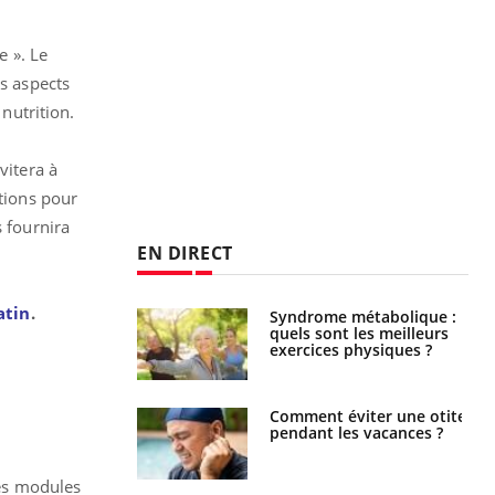
e ». Le
is aspects
 nutrition.
vitera à
itions pour
s fournira
EN DIRECT
atin
.
ubles du sommeil
Syndrome métabolique :
t votre cerveau !
quels sont les meilleurs
exercices physiques ?
nt est-il trop
Comment éviter une otite
e ou simplement
pendant les vacances ?
pathique ?
des modules