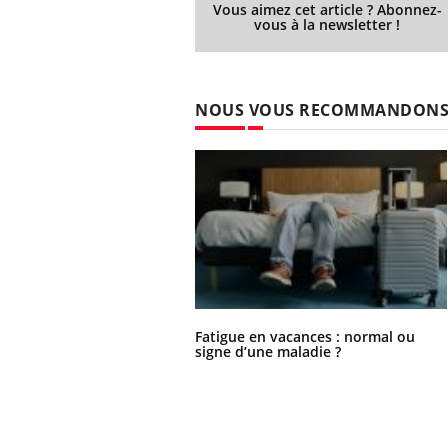
Vous aimez cet article ? Abonnez-
vous à la newsletter !
Ecz
You
NOUS VOUS RECOMMANDON
exp
Il y
d'au
ques
mont
Fatigue en vacances : normal ou
signe d’une maladie ?