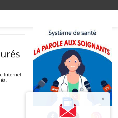
surés
e Internet
sés.
Publicité