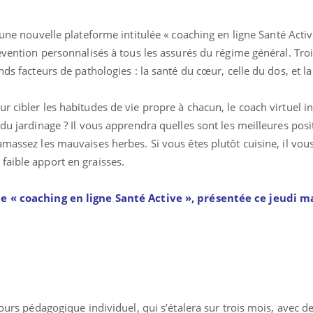
une nouvelle plateforme intitulée « coaching en ligne Santé Activ
révention personnalisés à tous les assurés du régime général. Tro
nds facteurs de pathologies : la santé du cœur, celle du dos, et la
r cibler les habitudes de vie propre à chacun, le coach virtuel in
 du jardinage ? Il vous apprendra quelles sont les meilleures pos
amassez les mauvaises herbes. Si vous êtes plutôt cuisine, il vou
faible apport en graisses.
me « coaching en ligne Santé Active », présentée ce jeudi m
Fatigue en vacances :
Les tro
normal ou signe d’une
modifien
maladie ?
Et si les caries pouvaient
Mon enfa
bientôt disparaître sans
sensibl
plombage ?
très em
rcours pédagogique individuel, qui s’étalera sur trois mois, avec 