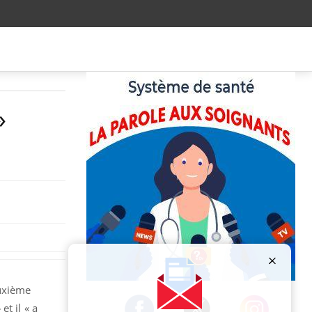
»
Publicité
euxième
et il « a