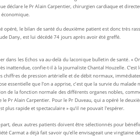
ue déclare le Pr Alain Carpentier, chirurgien cardiaque et directe
en économique.
té opéré, le bilan de santé du deuxième patient est donc très ras
ude Dany, est lui décédé 74 jours après avoir été greffé.
ier dans les Echos va au-delà du laconique bulletin de santé. « O
 inattendue, confie-t-il à la journaliste Chantal Houzelle. C’est le
es chiffres de pression artérielle et de débit normaux, immédiat
ose essentielle que l’on a apprise, c’est que la survie du malade n
ation de la fonction normale des différents organes nobles, comme
que le Pr Alain Carpentier. Pour le Pr Duveau, qui a opéré le deuxi
 plus rapide et spectaculaire » qu’il ne pouvait l'espérer.
art, deux autres patients doivent être sélectionnés pour bénéfic
ciété Carmat a déjà fait savoir qu'elle envisageait une vingtaine d