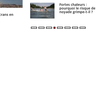
e empêche-t-elle
Fortes chaleurs :
r la nuit ?
pourquoi le risque de
noyade grimpe-t-il ?
Toujours connectés : comment le
crans en
travail empiète de plus en plus sur
nos soirées