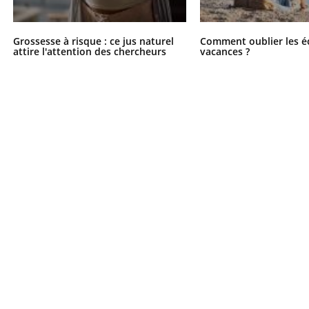
Chikungunya, dengue,
La siest
West Nile : que se passe-
de dormi
t-il dans le sud de la
Grossesse à risque : ce jus naturel
Comment oublier les é
France ?
attire l'attention des chercheurs
vacances ?