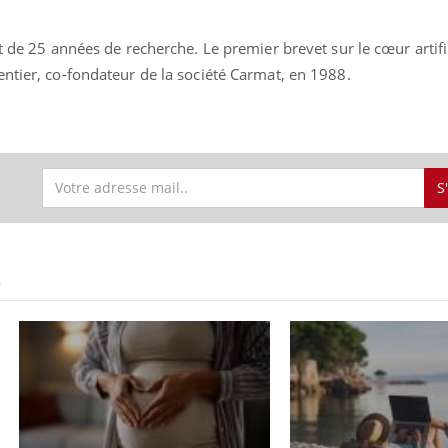
t de 25 années de recherche. Le premier brevet sur le cœur artific
entier, co-fondateur de la société Carmat, en 1988.
S
S
Toujours connectés :
Les méd
comment le travail
protègen
empiète de plus en plus
?
sur nos soirées
Cancer colorectal : une
Cytomég
stratégie simple aurait
change d
changé la donne au Pays
charge 
basque
enceint