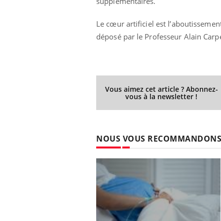
supplémentaires.
Le cœur artificiel est l’aboutissemen
déposé par le Professeur Alain Carp
Vous aimez cet article ? Abonnez-
vous à la newsletter !
NOUS VOUS RECOMMANDON
Mortalité infantile : un
rapport s’interroge sur
son taux élevé en France
Grossesse à risque : ce jus
naturel attire l'attention
des chercheurs