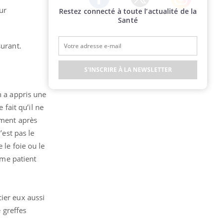
ur
Restez connecté à toute l’actualité de la
Twitter
Facebook
Instagram
Santé
surant.
S'INSCRIRE À LA NEWSLETTER
n a appris une
 fait qu’il ne
ement après
’est pas le
 le foie ou le
ème patient
ier eux aussi
e greffes