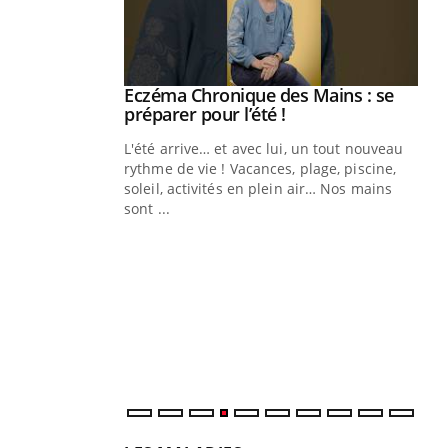
ale : et si on
Eczéma Chronique des Mains : se
Youtube
ube
Youtube
préparer pour l’été !
e diabète de type 2
L'été arrive… et avec lui, un tout nouveau
çues chez les
rythme de vie ! Vacances, plage, piscine,
ez les soignants.
soleil, activités en plein air… Nos mains
sont ...
Di
You
Le 
nom
dia
défi