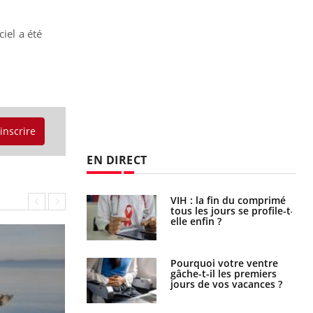
iel a été
'inscrire
EN DIRECT
icaments GLP-1
VIH : la fin du comprimé
t-ils aussi les os
tous les jours se profile-t-
elle enfin ?
alovirus : ce qui
Pourquoi votre ventre
ans la prise en
gâche-t-il les premiers
des femmes
jours de vos vacances ?
es