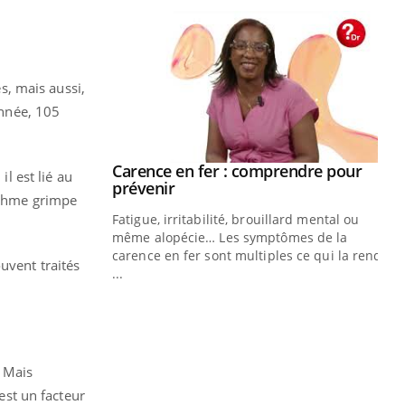
es, mais aussi,
année, 105
s Mains :
Carence en fer : comprendre pour
Youtube
il est lié au
Youtube
Youtube
prévenir
asthme grimpe
faciles à aborder...
Fatigue, irritabilité, brouillard mental ou
poser des
même alopécie… Les symptômes de la
d'un proche c'est
carence en fer sont multiples ce qui la rend
uvent traités
...
Ins
You
osa
En 
res
. Mais
pat
 est un facteur