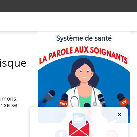
risque
oumons.
rise se
Publicité