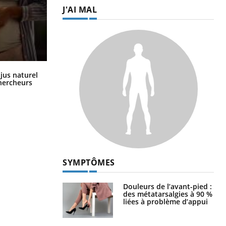
J'AI MAL
Comment oublier les écrans en
 jus naturel
vacances ?
chercheurs
SYMPTÔMES
Douleurs de l’avant-pied :
des métatarsalgies à 90 %
liées à problème d’appui