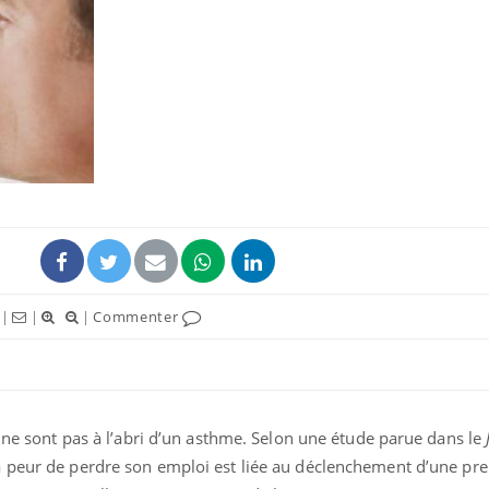
Hantavir
détecté 
en Fran
Mortalit
rapport 
son tau
Grossess
|
|
|
Commenter
naturel 
des che
s ne sont pas à l’abri d’un asthme. Selon une étude parue dans le
la peur de perdre son emploi est liée au déclenchement d’une pre