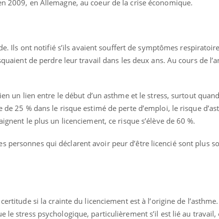
 en 2009, en Allemagne, au coeur de la crise économique.
de. Ils ont notifié s’ils avaient souffert de symptômes respiratoir
isquaient de perdre leur travail dans les deux ans. Au cours de l’
Eczéma Chronique de
Youtube
ien un lien entre le début d’un asthme et le stress, surtout quand 
expliquer ma maladie
he de 25 % dans le risque estimé de perte d’emploi, le risque d’
Il y a des sujets qui sont 
aignent le plus un licenciement, ce risque s’élève de 60 %.
d'autres non ! D'un côté, 
questions sur la maladie 
 personnes qui déclarent avoir peur d’être licencié sont plus so
montrer ...
certitude si la crainte du licenciement est à l’origine de l’asthme
 le stress psychologique, particulièrement s’il est lié au travail,