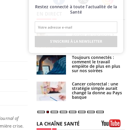
Restez connecté à toute l’actualité de la
Twitter
Facebook
Instagram
Santé
EN DIRECT
us : un cas
Comment oublier les
chez un touriste
écrans en vacances ?
ce
S'INSCRIRE À LA NEWSLETTER
é infantile : un
Toujours connectés :
s’interroge sur
comment le travail
x élevé en France
empiète de plus en plus
sur nos soirées
e à risque : ce jus
Cancer colorectal : une
attire l'attention
stratégie simple aurait
rcheurs
changé la donne au Pays
basque
Journal of
LA CHAÎNE SANTÉ
mière crise.
Youtube