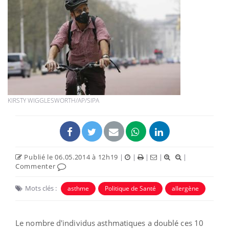
KIRSTY WIGGLESWORTH/AP/SIPA
Publié le 06.05.2014 à 12h19
|
|
|
|
|
Commenter
Mots clés :
asthme
Politique de Santé
allergène
Le nombre d'individus asthmatiques a doublé ces 10