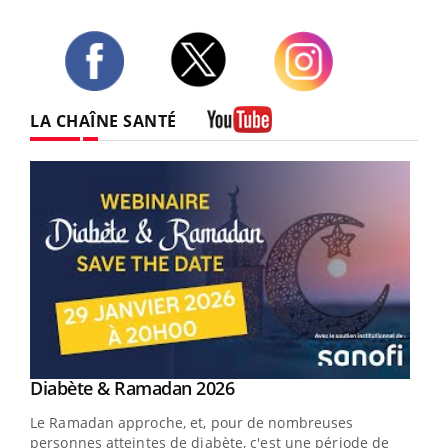
Twitter
Facebook
Instagram
LA CHAÎNE SANTÉ
Youtube
Youtube
Diabète & Ramadan 2026
Youtube
Le Ramadan approche, et, pour de nombreuses
vie !
personnes atteintes de diabète, c'est une période de