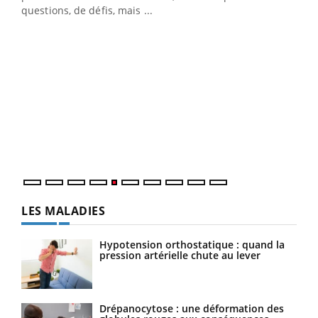
…
questions, de défis, mais ...
Un 
You
à l
Un é
mati
numé
LES MALADIES
Hypotension orthostatique : quand la
pression artérielle chute au lever
Drépanocytose : une déformation des