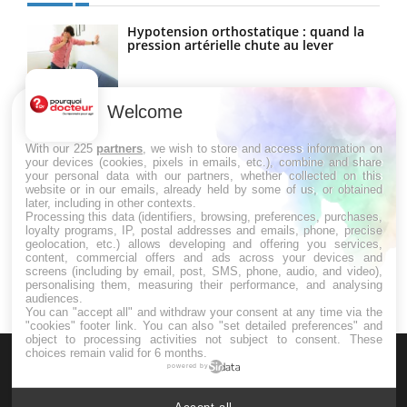
Hypotension orthostatique : quand la
pression artérielle chute au lever
Welcome
Drépanocytose : une déformation des
globules rouges aux conséquences
graves
With our 225
partners
, we wish to store and access information on
your devices (cookies, pixels in emails, etc.), combine and share
your personal data with our partners, whether collected on this
website or in our emails, already held by some of us, or obtained
Maladie de Charcot (Sclérose latérale
later, including in other contexts.
amyotrophique)
Processing this data (identifiers, browsing, preferences, purchases,
loyalty programs, IP, postal addresses and emails, phone, precise
geolocation, etc.) allows developing and offering you services,
content, commercial offers and ads across your devices and
screens (including by email, post, SMS, phone, audio, and video),
personalising them, measuring their performance, and analysing
audiences.
You can "accept all" and withdraw your consent at any time via the
"cookies" footer link
. You can also "set detailed preferences" and
object to processing activities not subject to consent. These
choices remain valid for 6 months.
powered by