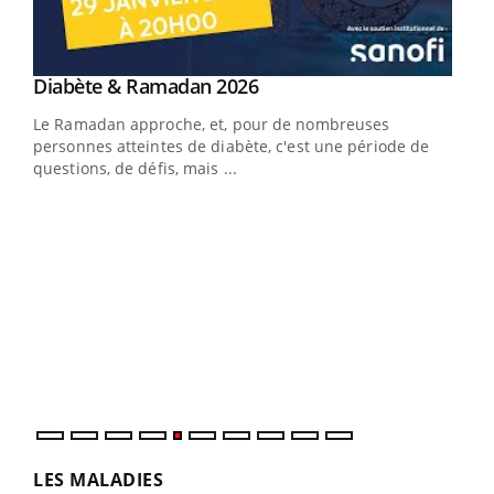
Youtube
Diabète & Ramadan 2026
Youtube
Le Ramadan approche, et, pour de nombreuses
vie !
personnes atteintes de diabète, c'est une période de
…
questions, de défis, mais ...
Un 
You
à l
Un é
mati
numé
LES MALADIES