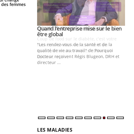
la nuit ?
ge des femmes
Youtube
 diabète
Quand l’entreprise mise sur le bien
Youtube
Youtube
être global
e, c'est votre
"Les rendez-vous de la santé et de la
naire qui
qualité de vie au travail" de Pourquoi
 ! Dans cet
Docteur reçoivent Régis Blugeon, DRH et
directeur ...
Ec
You
quo
Dan
der
com
et é
LES MALADIES