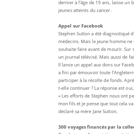
dernier à l’âge de 19 ans, laisse un 
jeunes atteints du cancer.
Appel sur Facebook
Stephen Sutton a été diagnostiqué d’u
médecins. Mais le jeune homme ne se 
souhaite faire avant de mourir. Sur sa
un journal télévisé. Mais aussi de f
Il lance un appel aux dons sur Faceb
a fini par émouvoir toute l’Angleter
participer à la récolte de fonds. Aprè
e et chaleur : ce
Mordue par un
t-elle continuer ? La réponse est oui, 
a science
barracuda, une petite fille
secourue grâce à un
« Les efforts de Stephen nous ont pe
réflexe essentiel
mon fils et je pense que tout cela va
déclaré sa mère Jane Sutton.
phone nuit-il à
Légionellose en Suisse :
tissage de la
quelle est l’origine de la
contamination ?
300 voyages financés par la colle