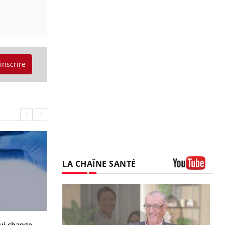
'inscrire
LA CHAÎNE SANTÉ
Youtube
La sieste empêche-t-elle de dormir
ui change