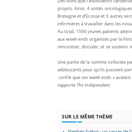
Des dons que l’association caritati
ar une tique en
Allergies alimentaires :
projets. Ainsi, 4 unités oncologiqu
, elle reste dans
une nouvelle arme contre
pendant 42 jours
les réactions sévères
Bretagne et d’Ecosse et 3 autres se
infirmières à travailler dans les nouv
Au total, 1500 jeunes patients attei
aux week-ends organisés par la
Fond
rencontrer, discuter, et se soutenir
Une partie de la somme collectée pa
adolescents pour qu’ils puissent part
confié que ces week-ends « avaient 
rapporte
The Independent
.
SUR LE MÊME THÈME
Stephen Sutton : un cancer de l'