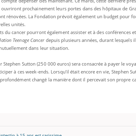
ve compte dépenser dès maintenant. Ce mardi, cette dernière pré
TDAH : quel est ce
Insuffis
es ouvriront prochainement leurs portes dans des hôpitaux de Gr
traitement autorisé aux
comment
États-Unis ?
préveni
ront rénovées. La Fondation prévoit également un budget pour fo
elles unités.
nts du cancer pourront également assister et à des conférences e
ation Teenage Cancer
depuis plusieurs années, durant lesquels i
 mutuellement dans leur situation.
r Stephen Sutton (250 000 euros) sera consacrée à payer le voy
iciper à ces week-ends. Lorsqu’il était encore en vie, Stephen Su
profondément changé la manière dont il percevait son propre ca
intestin à 15 ans est rarissime