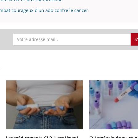
ombat courageux d'un ado contre le cancer
S
S
Les médicaments GLP-1 protègent-
Cytomégalovirus : ce q