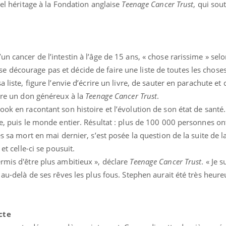
bel héritage à la Fondation anglaise
Teenage Cancer Trust
, qui sout
n cancer de l’intestin à l’âge de 15 ans, « chose rarissime » selo
décourage pas et décide de faire une liste de toutes les choses
 liste, figure l’envie d’écrire un livre, de sauter en parachute et
aire un don généreux à la
Teenage Cancer Trust
.
ook en racontant son histoire et l’évolution de son état de santé.
re, puis le monde entier. Résultat : plus de 100 000 personnes on
s sa mort en mai dernier, s’est posée la question de la suite de la
Comment gérer le
Cerveau 
et celle-ci se pousuit.
sommeil des enfants en
"madele
vacances ?
enfin ex
rmis d'être plus ambitieux », déclare
Teenage Cancer Trust
. « Je s
 au-delà de ses rêves les plus fous. Stephen aurait été très heure
Bilan prévention : ce que
Intoléra
les kinés pourront
nouvell
bientôt faire
recomma
HAS
cte