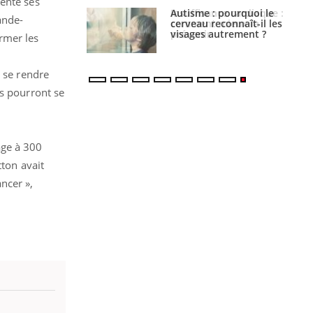
sente ses
ance cardiaque :
Autisme : pourquoi le
ande-
 mieux la
cerveau reconnaît-il les
r
visages autrement ?
rmer les
t se rendre
ls pourront se
age à 300
tton avait
ncer »,