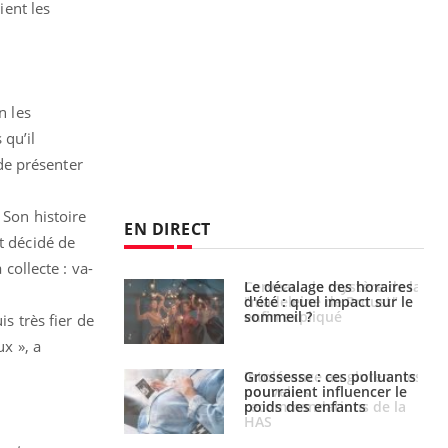
ient les
n les
 qu’il
 de présenter
 Son histoire
EN DIRECT
t décidé de
 collecte : va-
: le mystère de la
Le décalage des horaires
ine de Proust"
d'été : quel impact sur le
pliqué
sommeil ?
uis très fier de
ux », a
nce au gluten : les
Grossesse : ces polluants
es
pourraient influencer le
ndations de la
poids des enfants