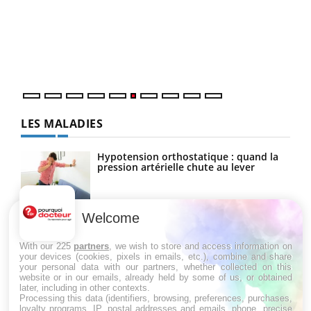
Coup
vous
épis
LES MALADIES
Hypotension orthostatique : quand la
pression artérielle chute au lever
Welcome
Drépanocytose : une déformation des
globules rouges aux conséquences
graves
With our 225
partners
, we wish to store and access information on
your devices (cookies, pixels in emails, etc.), combine and share
your personal data with our partners, whether collected on this
website or in our emails, already held by some of us, or obtained
Maladie de Charcot (Sclérose latérale
later, including in other contexts.
amyotrophique)
Processing this data (identifiers, browsing, preferences, purchases,
loyalty programs, IP, postal addresses and emails, phone, precise