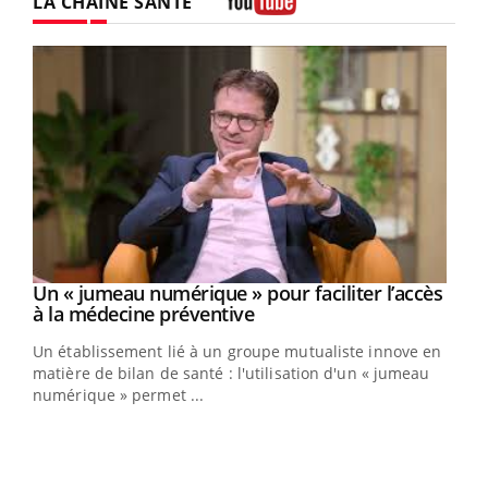
LA CHAÎNE SANTÉ
Youtube
Un « jumeau numérique » pour faciliter l’accès
Youtube
Youtube
à la médecine préventive
Un établissement lié à un groupe mutualiste innove en
e
matière de bilan de santé : l'utilisation d'un « jumeau
numérique » permet ...
COU
You