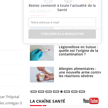
Restez connecté à toute l’actualité de la
Twitter
Facebook
Instagram
Santé
EN DIRECT
e et chaleur : ce
Mordue par un
la science
barracuda, une petite fille
secourue grâce à un
S'INSCRIRE À LA NEWSLETTER
réflexe essentiel
phone nuit-il à
Légionellose en Suisse :
tissage de la
quelle est l’origine de la
?
contamination ?
par une tique en
Allergies alimentaires :
, elle reste dans
une nouvelle arme contre
 pendant 42 jours
les réactions sévères
ar l’hôpital
LA CHAÎNE SANTÉ
e les omégas-3
Youtube