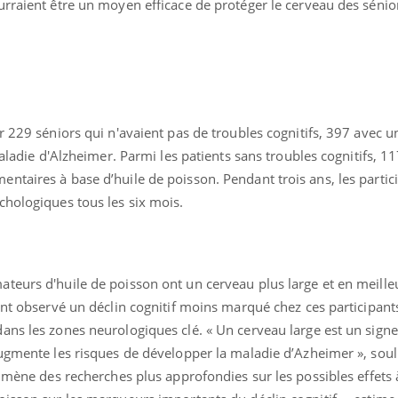
rraient être un moyen efficace de protéger le cerveau des sénior
r 229 séniors qui n'avaient pas de troubles cognitifs, 397 avec u
maladie d'Alzheimer. Parmi les patients sans troubles cognitifs, 1
uline & Charge mentale : et si on
Eczéma Chronique des
tube
Youtube
ntaires à base d’huile de poisson. Pendant trois ans, les partic
Youtube
Y
it en parler??
préparer pour l’été !
chologiques tous les six mois.
026, l'insuline dans le diabète de type 2
L'été arrive… et avec lui,
e entourée d'idées reçues chez les
rythme de vie ! Vacances, 
ients comme parfois chez les soignants.
soleil, activités en plein
sont ...
teurs d'huile de poisson ont un cerveau plus large et en meille
ont observé un déclin cognitif moins marqué chez ces participants
ans les zones neurologiques clé. « Un cerveau large est un sign
ugmente les risques de développer la maladie d’Azheimer », souli
n mène des recherches plus approfondies sur les possibles effets