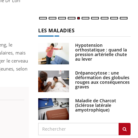
le Dr Lori
num
LES MALADIES
ng, le
Hypotension
orthostatique : quand la
laires, mais
pression artérielle chute
au lever
ger le cerveau
jeunes, selon
Drépanocytose : une
déformation des globules
rouges aux conséquences
graves
Maladie de Charcot
(Sclérose latérale
amyotrophique)