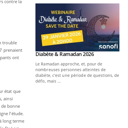
s contre la
n trouble
17 prenaient
Youtube
 Mains : se
Diabète & Ramadan 2026
Youtube
ipants ont
outube
Le Ramadan approche, et, pour de
 un tout nouveau
nombreuses personnes atteintes de
plage, piscine,
diabète, c'est une période de questions, de
 air… Nos mains
défis, mais ...
Un
ur état que
You
fac
, ainsi
pr
e de bonne
Un 
gne l’étude.
mut
 à long terme
san