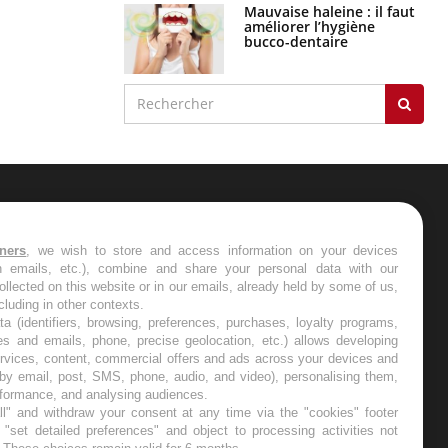
Mauvaise haleine : il faut
améliorer l’hygiène
bucco-dentaire
ER
tners
, we wish to store and access information on your devices
in emails, etc.), combine and share your personal data with our
s les semaines les meilleures
ollected on this website or in our emails, already held by some of us,
ncluding in other contexts.
ta (identifiers, browsing, preferences, purchases, loyalty programs,
es and emails, phone, precise geolocation, etc.) allows developing
ervices, content, commercial offers and ads across your devices and
 by email, post, SMS, phone, audio, and video), personalising them,
RE
rformance, and analysing audiences.
l" and withdraw your consent at any time via the "cookies" footer
"set detailed preferences" and object to processing activities not