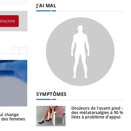
J'AI MAL
'inscrire
SYMPTÔMES
Douleurs de l’avant-pied :
des métatarsalgies à 90 %
La sieste empêche-t-elle de dormir
ui change
liées à problème d’appui
la nuit ?
ge des femmes