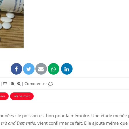
Fortes chaleurs :
Grossess
pourquoi le risque de
que dit 
noyade grimpe-t-il ?
Le Viagra pourrait-il
Le smart
freiner la propagation du
l'appren
cancer ?
lecture 
Pourquoi manger moins
Mordue 
|
|
|
Commenter
de protéines pourrait
vacances
finalement être bénéfique
le coma
eau
alzheimer
 années : le poisson est bon pour la mémoire. Une étude menée p
er's and Dementia
, vient confirmer ce fait. Elle ajoute même qu