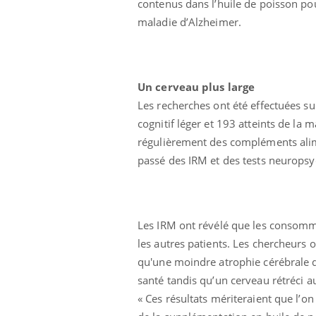
contenus dans l’huile de poisson pou
maladie d’Alzheimer.
Un cerveau plus large
Les recherches ont été effectuées su
cognitif léger et 193 atteints de la 
 Mains :
Carence en fer : comprendre pour
Ins
Youtube
You
régulièrement des compléments alime
Youtube
Youtube
prévenir
osa
passé des IRM et des tests neuropsy
aciles à aborder...
Fatigue, irritabilité, brouillard mental ou
En 2
poser des
même alopécie… Les symptômes de la
rest
'un proche c'est
carence en fer sont multiples ce qui la rend
pat
...
Les IRM ont révélé que les consomma
les autres patients. Les chercheurs 
qu'une moindre atrophie cérébrale d
santé tandis qu’un cerveau rétréci a
« Ces résultats mériteraient que l’o