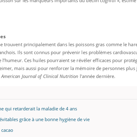
isson sur les marqueurs importants du déclin cognitif », estime 
ces
se trouvent principalement dans les poissons gras comme le hare
anchois. Ils sont connus pour prévenir les problèmes cardiovascu
e l’humeur. Ces huiles pourraient se révéler efficaces pour proté
heimer, mais aussi pour renforcer la mémoire de personnes plus 
e
American Journal of Clinical Nutrition
l'année dernière.
e qui retarderait la maladie de 4 ans
 évitables grâce à une bonne hygiène de vie
u cacao