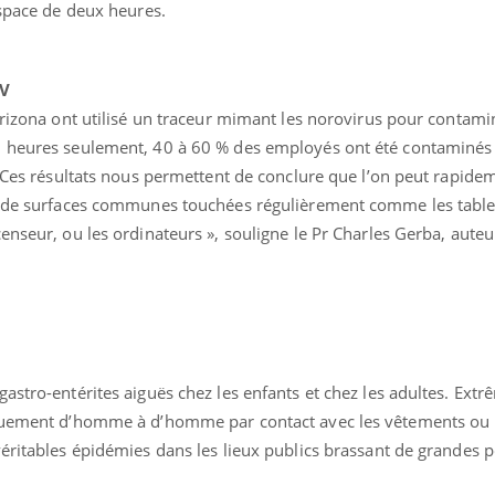
espace de deux heures.
 V
Arizona ont utilisé un traceur mimant les norovirus pour contami
 heures seulement, 40 à 60 % des employés ont été contaminés 
« Ces résultats nous permettent de conclure que l’on peut rapide
s de surfaces communes touchées régulièrement comme les tables
enseur, ou les ordinateurs », souligne le Pr Charles Gerba, auteu
Comment oublier les
Chikung
écrans en vacances ?
West Nil
t-il dan
France ?
astro-entérites aiguës chez les enfants et chez les adultes. Ex
Toujours connectés :
Les méd
iquement d’homme à d’homme par contact avec les vêtements ou l
comment le travail
protègen
empiète de plus en plus
?
éritables épidémies dans les lieux publics brassant de grandes p
sur nos soirées