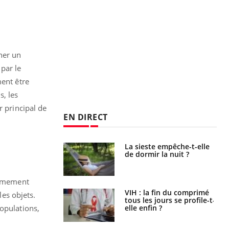
ner un
par le
ment être
, les
r principal de
EN DIRECT
unya, dengue,
La sieste empêche-t-elle
e : que se passe-
de dormir la nuit ?
s le sud de la
trêmement
icaments GLP-1
VIH : la fin du comprimé
es objets.
t-ils aussi les os
tous les jours se profile-t-
elle enfin ?
opulations,