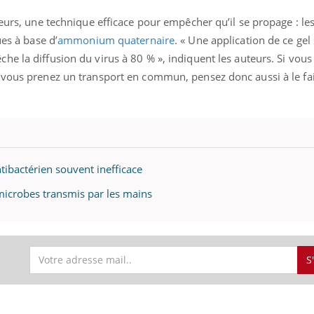
Cancer colorectal : une
Cytomég
eurs, une technique efficace pour empêcher qu’il se propage : les
stratégie simple aurait
change d
changé la donne au Pays
charge 
ues à base d’
ammonium quaternaire
. « Une application de ce gel
basque
enceint
e la diffusion du virus à 80 % », indiquent les auteurs. Si vous
 vous prenez un transport en commun, pensez donc aussi à le fai
tibactérien souvent inefficace
microbes transmis par les mains
S