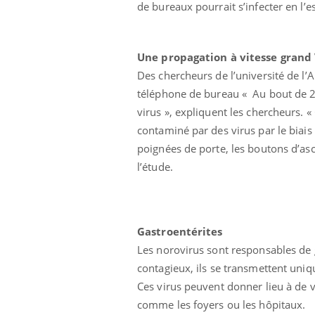
de bureaux pourrait s’infecter en l’
Une propagation à vitesse grand
Des chercheurs de l’université de l’
téléphone de bureau « Au bout de 2
virus », expliquent les chercheurs. 
contaminé par des virus par le biai
poignées de porte, les boutons d’asc
l’étude.
Hantavirus : un cas
détecté chez un touriste
en France
Gastroentérites
Les norovirus sont responsables de g
Mortalité infantile : un
contagieux, ils se transmettent un
rapport s’interroge sur
son taux élevé en France
Ces virus peuvent donner lieu à de v
comme les foyers ou les hôpitaux.