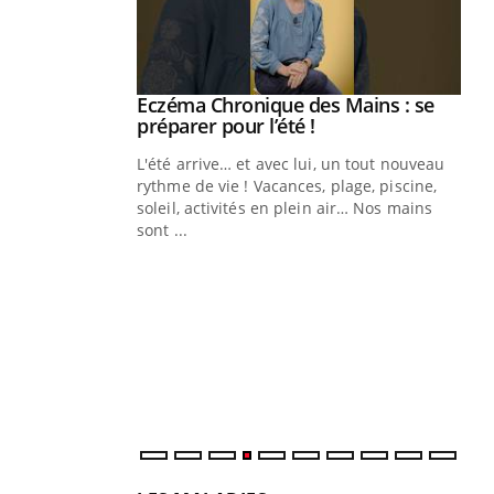
ale : et si on
Eczéma Chronique des Mains : se
Youtube
ube
Youtube
préparer pour l’été !
e diabète de type 2
L'été arrive… et avec lui, un tout nouveau
çues chez les
rythme de vie ! Vacances, plage, piscine,
ez les soignants.
soleil, activités en plein air… Nos mains
sont ...
Di
You
Le 
nom
dia
défi