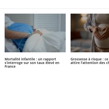
S
Mortalité infantile : un rapport
Grossesse à risque : ce
s’interroge sur son taux élevé en
attire l'attention des 
France
ence en fer : comprendre pour
tube
Youtube
venir