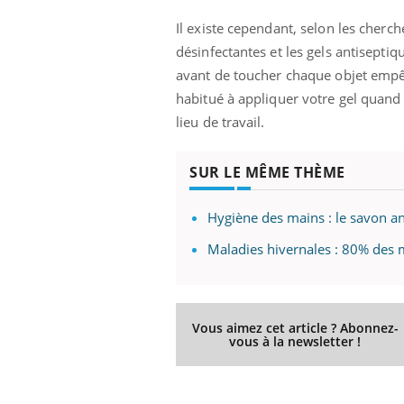
Grossesse à risque : ce jus
Il existe cependant, selon les cherch
naturel attire l'attention
des chercheurs
désinfectantes et les gels antiseptiq
avant de toucher chaque objet empêch
habitué à appliquer votre gel quand
lieu de travail.
SUR LE MÊME THÈME
Hygiène des mains : le savon an
Maladies hivernales : 80% des 
Vous aimez cet article ? Abonnez-
vous à la newsletter !