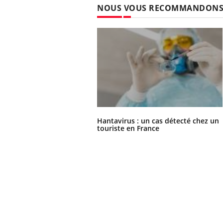
NOUS VOUS RECOMMANDON
Hantavirus : un cas détecté chez un
touriste en France
Car
You
pré