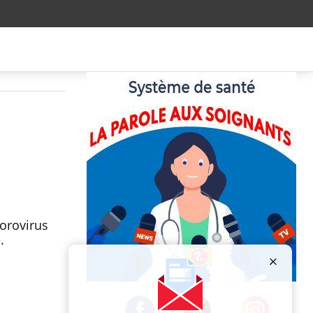
orovirus
e.
Publicité