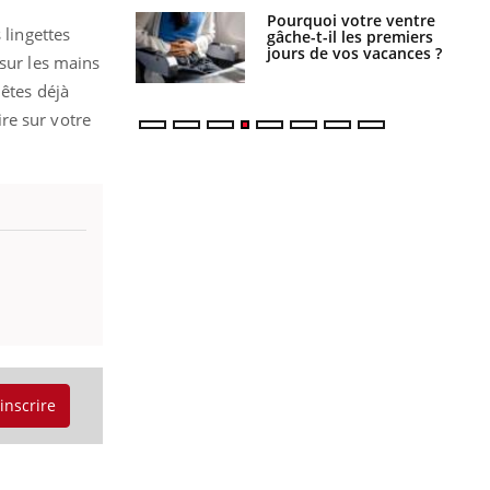
alovirus : ce qui
Pourquoi votre ventre
 lingettes
ans la prise en
gâche-t-il les premiers
des femmes
jours de vos vacances ?
 sur les mains
es
 êtes déjà
re sur votre
'inscrire