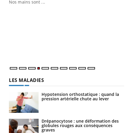
Nos mains sont ...
Dia
You
Le 
pers
ques
LES MALADIES
Hypotension orthostatique : quand la
pression artérielle chute au lever
Drépanocytose : une déformation des
globules rouges aux conséquences
graves