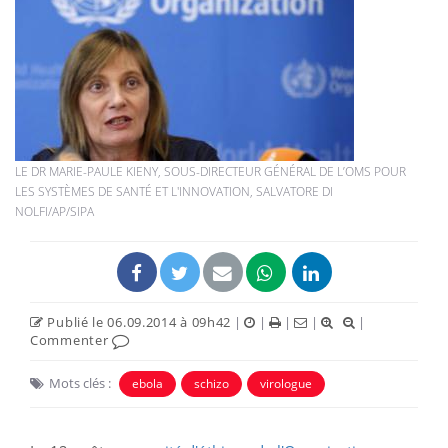
LE DR MARIE-PAULE KIENY, SOUS-DIRECTEUR GÉNÉRAL DE L’OMS POUR
LES SYSTÈMES DE SANTÉ ET L'INNOVATION, SALVATORE DI
NOLFI/AP/SIPA
Publié le 06.09.2014 à 09h42
|
|
|
|
|
Commenter
Mots clés :
ebola
schizo
virologue