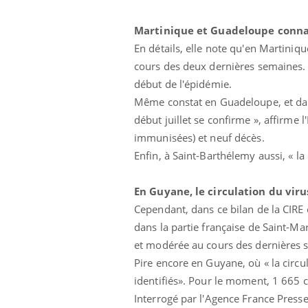
Martinique et Guadeloupe conna
En détails, elle note qu'en Martiniqu
cours des deux dernières semaines. »
début de l'épidémie.
Même constat en Guadeloupe, et dans 
début juillet se confirme », affirme
immunisées) et neuf décès.
Enfin, à Saint-Barthélemy aussi, « la 
En Guyane, le circulation du viru
e empêche-t-elle
Fortes chaleurs :
 la nuit ?
pourquoi le risque de
Cependant, dans ce bilan de la CIRE
noyade grimpe-t-il ?
dans la partie française de Saint-Mar
et modérée au cours des dernières se
 fin du comprimé
Le Viagra pourrait-il
Pire encore en Guyane, où « la circu
jours se profile-t-
freiner la propagation du
n ?
cancer ?
identifiés». Pour le moment, 1 665 
Interrogé par l'Agence France Presse