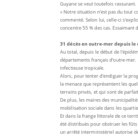
Guyane se veut toutefois rassurant.
 votre ventre
Pourquoi manger moins
l les premiers
de protéines pourrait
« Notre situation n'est pas du tout co
 vos vacances ?
finalement être bénéfique
commenté. Selon lui, celle-ci s'expl
concentre 55 % des cas. Essaimant da
31 décès en outre-mer depuis le
Au total, depuis le début de l'épid
départements français d'outre-mer. 
infectieuse tropicale
.
Alors, pour tenter d'endiguer la pr
la menace que représentent les que
terrains privés, et qui sont de parfa
De plus, les maires des municipalit
mobilisation sociale dans les quarti
Et dans la frange littorale de ce terr
été distribués pour obstruer les fût
un arrêté interministériel autorise d