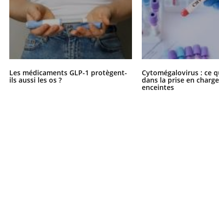
éma Chronique des Mains : se
tube
Youtube
parer pour l’été !
Les médicaments GLP-1 protègent-
Cytomégalovirus : ce q
é arrive… et avec lui, un tout nouveau
ils aussi les os ?
dans la prise en char
me de vie ! Vacances, plage, piscine,
enceintes
il, activités en plein air… Nos mains
 ...