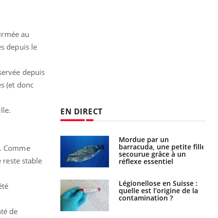
firmée au
s depuis le
bservée depuis
s (et donc
lle.
EN DIRECT
Mordue par un
Comment gérer le
barracuda, une petite fille
sommeil des enfants en
es. Comme
secourue grâce à un
vacances ?
 reste stable
réflexe essentiel
Légionellose en Suisse :
Bilan prévention : ce que
été
quelle est l’origine de la
les kinés pourront
contamination ?
bientôt faire
nté de