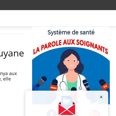
Guyane
unya aux
, elle
Publicité