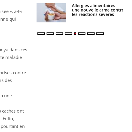
Allergies alimentaires :
TDAH : quel est ce
une nouvelle arme contre
traitement autorisé aux
sée », a-t-il
les réactions sévères
États-Unis ?
enne qui
gunya dans ces
tte maladie
prises contre
ns des
ia une
es caches ont
 Enfin,
t pourtant en