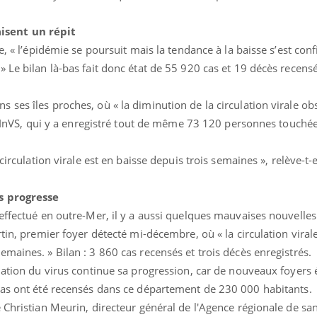
isent un répit
e, « l’épidémie se poursuit mais la tendance à la baisse s’est con
 Le bilan là-bas fait donc état de 55 920 cas et 19 décès recensé
ses îles proches, où « la diminution de la circulation virale o
 l'InVS, qui y a enregistré tout de même 73 120 personnes touchée
circulation virale est en baisse depuis trois semaines », relève-t-e
s progresse
Grossesse et chaleur : ce
que dit la science
 effectué en outre-Mer, il y a aussi quelques mauvaises nouvell
tin, premier foyer détecté mi-décembre, où « la circulation virale
maines. » Bilan : 3 860 cas recensés et trois décès enregistrés.
Le smartphone nuit-il à
lation du virus continue sa progression, car de nouveaux foyers 
l'apprentissage de la
lecture ?
cas ont été recensés dans ce département de 230 000 habitants.
 Christian Meurin, directeur général de l'Agence régionale de sa