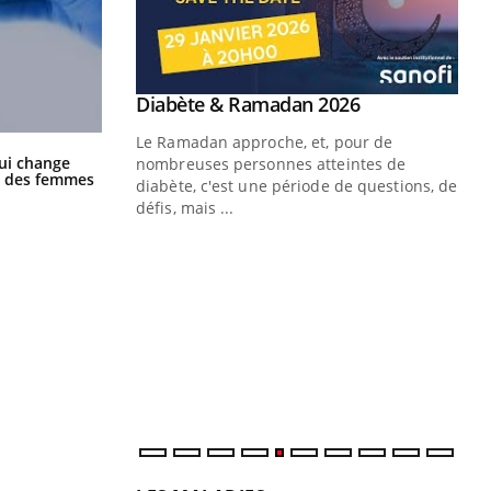
Youtube
Diabète & Ramadan 2026
Youtube
Le Ramadan approche, et, pour de
La sieste empêche-t-elle de dormir
ui change
nombreuses personnes atteintes de
la nuit ?
ge des femmes
diabète, c'est une période de questions, de
défis, mais ...
Un « jumeau numérique » pour
CO
Youtube
You
faciliter l’accès à la médecine
Youtube
Cou
préventive
nou
Un établissement lié à un groupe
bou
mutualiste innove en matière de bilan de
épi
santé : l'utilisation d'un « jumeau
numérique » permet ...