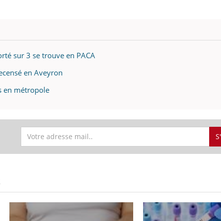
orté sur 3 se trouve en PACA
recensé en Aveyron
s en métropole
S
S