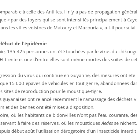
Mordue par une tique en
vacances, elle reste dans
mparable à celle des Antilles. Il n'y a pas de propagation générali
le coma pendant 42 jours
ique « par des foyers qui se sont intensifiés principalement à Cay
ns les villes voisines de Matoury et Macouria », a-t-il poursuivi.
 début de l'épidémie
émie, 135 425 personnes ont été touchées par le virus du chikun
Et trente et une d'entre elles sont même mortes des suites de ce
ogression du virus qui continue en Guyanne, des mesures ont été 
lque 15 000 épaves de véhicules en tout genre, abandonnées da
its sites de reproduction pour le moustique-tigre.
és guyanaises ont relancé récemment le ramassage des déchets v
ers et des bennes ont été mises à disposition.
itoire, où les habitants de bidonvilles n'ont pas l'eau courante, d
s servant à faire des réserves, où les moustiques
Aedes
se nichent.
epuis début août l'utilisation dérogatoire d'un insecticide interdi