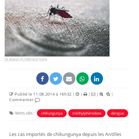
DURAND FLORENCE/SIPA
Publié le 11.08.2014 à 16h32
|
|
|
|
|
Commenter
Mots clés :
chikungunya
méthylphénidate
dengue
Les cas importés de chikungunya depuis les Antilles