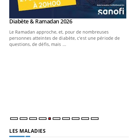
Youtube
Diabète & Ramadan 2026
Youtube
Le Ramadan approche, et, pour de nombreuses
vie !
personnes atteintes de diabète, c'est une période de
…
questions, de défis, mais ...
Un 
You
à l
Un é
mati
numé
LES MALADIES