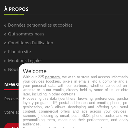
À PROPOS
Données personnelles et cookies
Qui sommes-nous
Conditions d'utilisation
Plan du site
Mentions Légales
Nous contacter
Welcome
With our 225
partners
, we wish to store and access informati
your devices (cookies, pixels in emails, etc.), combine and 
NEWSLETTER
your personal data with our partners, whether collected on 
website or in our emails, already held by some of us, or obt
later, including in other contexts.
Recevez toutes les semaines les meilleures infos santé
Processing this data (identifiers, browsing, preferences, purch
loyalty programs, IP, postal addresses and emails, phone, pr
geolocation, etc.) allows developing and offering you servi
content, commercial offers and ads across your devices
screens (including by email, post, SMS, phone, audio, and vi
personalising them, measuring their performance, and analy
audiences.