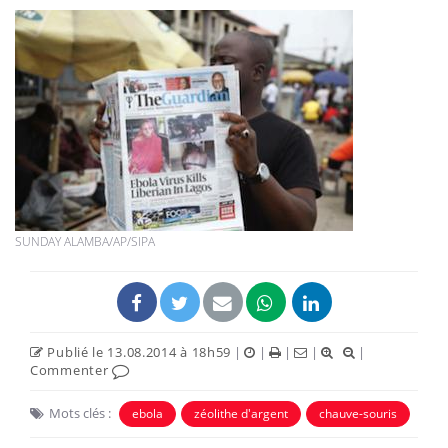
SUNDAY ALAMBA/AP/SIPA
Publié le 13.08.2014 à 18h59
|
|
|
|
|
Commenter
Mots clés :
ebola
zéolithe d'argent
chauve-souris