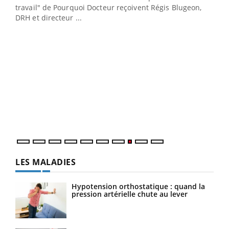
cet
travail" de Pourquoi Docteur reçoivent Régis Blugeon,
DRH et directeur ...
Ecz
You
(3/3
Dans
vous
quot
LES MALADIES
Hypotension orthostatique : quand la
pression artérielle chute au lever