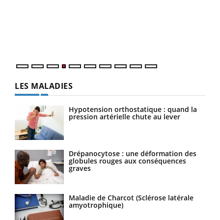
Le 
pers
ques
LES MALADIES
Hypotension orthostatique : quand la
pression artérielle chute au lever
Drépanocytose : une déformation des
globules rouges aux conséquences
graves
Maladie de Charcot (Sclérose latérale
amyotrophique)