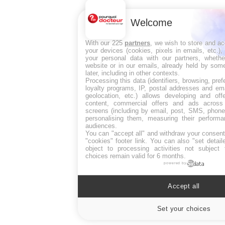
Welcome
With our 225
partners
, we wish to store and a
your devices (cookies, pixels in emails, etc.)
your personal data with our partners, whethe
website or in our emails, already held by some
later, including in other contexts.
Processing this data (identifiers, browsing, pre
loyalty programs, IP, postal addresses and ema
geolocation, etc.) allows developing and off
content, commercial offers and ads across
screens (including by email, post, SMS, phone,
personalising them, measuring their perform
audiences.
You can "accept all" and withdraw your consent
"cookies" footer link
. You can also "set detail
object to processing activities not subject
choices remain valid for 6 months.
powered by
Accept all
Set your choices