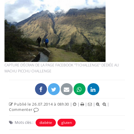
CAPTURE D'ÉCRAN DE LA PAGE FACEBOOK "T1CHALLENGE" DÉDIÉE AU
MACHU PICCHU CHALLENGE
Publié le 26.07.2014 à 08h30
|
|
|
|
|
Commenter
Mots clés :
diabète
gluten