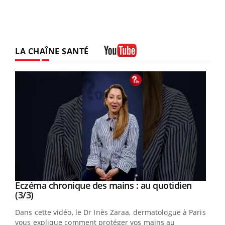
LA CHAÎNE SANTÉ
Youtube
Youtube
al
Eczéma chronique des mains : au quotidien
Youtube
Youtube
(3/3)
au
Dans cette vidéo, le Dr Inès Zaraa, dermatologue à Paris,
,
vous explique comment protéger vos mains au