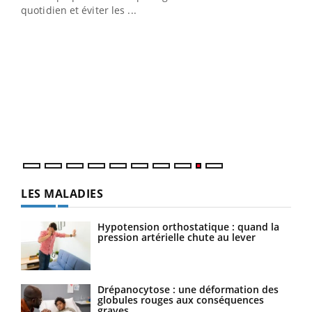
quotidien et éviter les ...
Ecz
You
(2/3
Une 
une 
une i
LES MALADIES
Hypotension orthostatique : quand la
pression artérielle chute au lever
Drépanocytose : une déformation des
globules rouges aux conséquences
graves