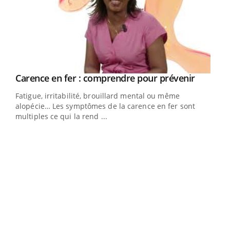
Youtube
a
Carence en fer : comprendre pour prévenir
Youtube
Fatigue, irritabilité, brouillard mental ou même
s non
alopécie… Les symptômes de la carence en fer sont
multiples ce qui la rend ...
Ins
You
par
En 2
ento
parf