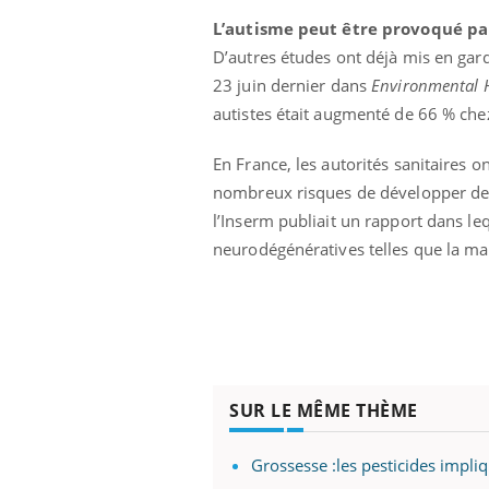
L’autisme peut être provoqué par
D’autres études ont déjà mis en gard
23 juin dernier dans
Environmental 
autistes était augmenté de 66 % che
En France, les autorités sanitaires 
nombreux risques de développer des 
l’Inserm publiait un rapport dans leq
neurodégénératives telles que la ma
prendre pour
Insuline & Charge mentale : et si on
Ecz
Youtube
You
SUR LE MÊME THÈME
Youtube
osait en parler??
pré
llard mental ou
En 2026, l'insuline dans le diabète de type 2
L'ét
Grossesse :les pesticides impli
tômes de la
reste entourée d'idées reçues chez les
ryth