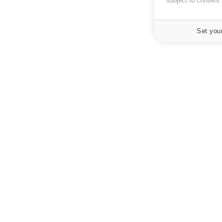
subject to consent
Set you
À PROPOS
NEWSLETT
Recevez toute