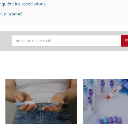
il, activités en plein air… Nos mains
défis, mais ...
inquiète les associations
 ...
t à la santé
S
S