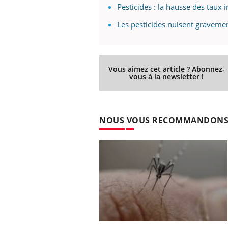
les ce qui la rend
patients comme parfois chez les soignants.
sole
Pesticides : la hausse des taux 
sont
Les pesticides nuisent gravemen
Vous aimez cet article ? Abonnez-
vous à la newsletter !
NOUS VOUS RECOMMANDON