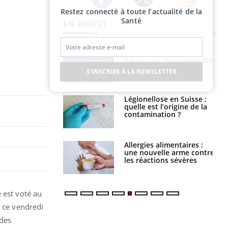
Restez connecté à toute l’actualité de la
Twitter
Facebook
Instagram
Santé
EN DIRECT
par un
Comment gérer le
a, une petite fille
sommeil des enfants en
e grâce à un
vacances ?
S'INSCRIRE À LA NEWSLETTER
essentiel
lose en Suisse :
Bilan prévention : ce que
st l’origine de la
les kinés pourront
nation ?
bientôt faire
s alimentaires :
TDAH : quel est ce
velle arme contre
traitement autorisé aux
tions sévères
États-Unis ?
 est voté au
t ce vendredi
 des