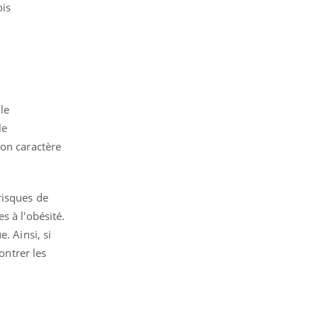
ois
le
le
son caractère
risques de
s à l'obésité.
. Ainsi, si
ontrer les