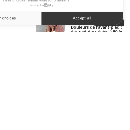
. These choices remain valid for 6 months.
powered by
SYMPTÔMES
r choices
Accept all
Cookies settings
Douleurs de l’avant-pied :
des métatarsalgies à 90 %
liées à problème d’appui
Mauvaise haleine : il faut
améliorer l’hygiène
bucco-dentaire
ER
s les semaines les meilleures