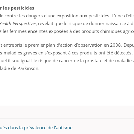
 les pesticides
e contre les dangers d’une exposition aux pesticides. L’une d’elle
Health
Perspectives
,révélait que le risque de donner naissance à d
z les femmes enceintes exposées à des produits chimiques agric
ont entrepris le premier plan d’action d’observation en 2008. Depu
maladies graves en s’exposant à ces produits ont été détectés. 
uel il soulignait le risque de cancer de la prostate et de maladies
ladie de Parkinson.
éma Chronique des Mains : se
Diabète & Ramadan 
tube
Youtube
Youtube
parer pour l’été !
Le Ramadan approche, et,
é arrive… et avec lui, un tout nouveau
nombreuses personnes at
qués dans la prévalence de l’autisme
me de vie ! Vacances, plage, piscine,
diabète, c'est une périod