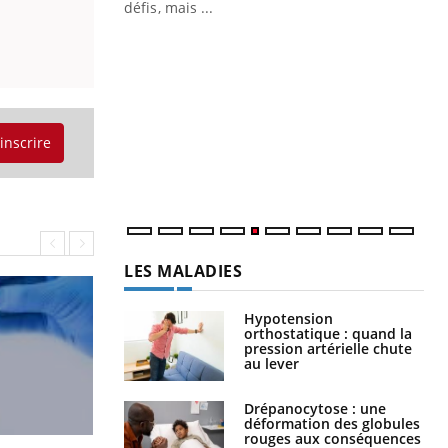
Un « jumeau numérique » pour
CO
Youtube
You
faciliter l’accès à la médecine
Youtube
Cou
préventive
nou
Un établissement lié à un groupe
bou
mutualiste innove en matière de bilan de
épi
'inscrire
santé : l'utilisation d'un « jumeau
numérique » permet ...
LES MALADIES
Hypotension
orthostatique : quand la
pression artérielle chute
au lever
Drépanocytose : une
déformation des globules
rouges aux conséquences