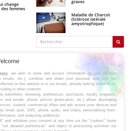
graves
La sieste empêche-t-elle de dormir
ui change
la nuit ?
ge des femmes
Maladie de Charcot
(Sclérose latérale
amyotrophique)
J'AI MAL
elcome
tners
, we wish to store and access information on your devices
in emails, etc.), combine and share your personal data with our
ollected on this website or in our emails, already held by some of us,
ncluding in other contexts.
ta (identifiers, browsing, preferences, purchases, loyalty programs,
es and emails, phone, precise geolocation, etc.) allows developing
ervices, content, commercial offers and ads across your devices and
 by email, post, SMS, phone, audio, and video), personalising them,
rformance, and analysing audiences.
l" and withdraw your consent at any time via the "cookies" footer
"set detailed preferences" and object to processing activities not