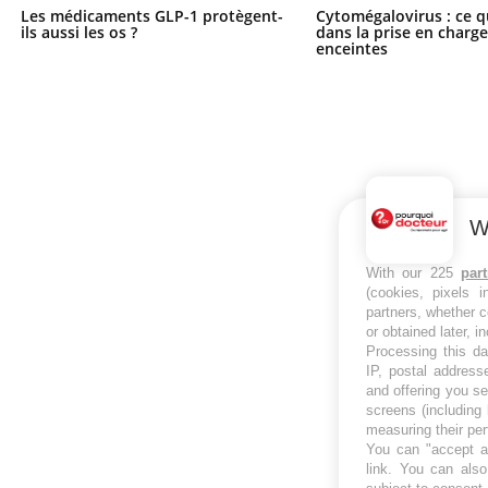
Les médicaments GLP-1 protègent-
Cytomégalovirus : ce q
ils aussi les os ?
dans la prise en char
enceintes
W
With our 225
par
(cookies, pixels 
partners, whether c
or obtained later, i
Processing this da
IP, postal address
and offering you s
screens (including
measuring their pe
You can "accept al
link
. You can also 