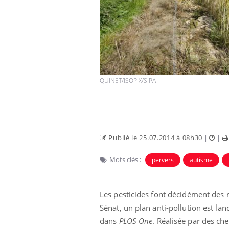
e empêche-t-elle
Fortes chaleurs :
 la nuit ?
pourquoi le risque de
noyade grimpe-t-il ?
QUINET/ISOPIX/SIPA
 fin du comprimé
Le Viagra pourrait-il
jours se profile-t-
freiner la propagation du
n ?
cancer ?
Publié le 25.07.2014 à 08h30
|
|
 votre ventre
Pourquoi manger moins
l les premiers
de protéines pourrait
Mots clés :
pervers
autisme
 vos vacances ?
finalement être bénéfique
Les pesticides font décidément des r
Sénat, un plan anti-pollution est la
dans
PLOS One
. Réalisée par des ch