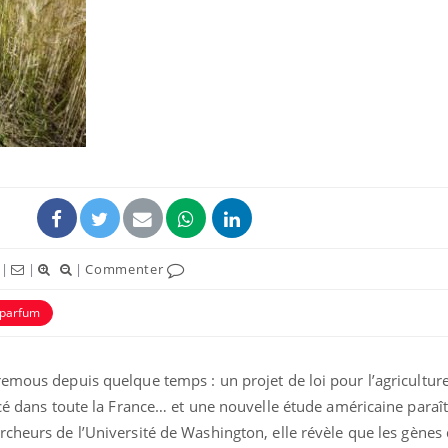
Grossesse et chaleur : ce
Mordue 
que dit la science
barracud
secouru
réflexe 
Le smartphone nuit-il à
Légionel
l'apprentissage de la
quelle e
lecture ?
contami
|
|
|
Commenter
Mordue par une tique en
Allergie
vacances, elle reste dans
une nou
parfum
le coma pendant 42 jours
les réac
emous depuis quelque temps : un projet de loi pour l’agriculture
ncé dans toute la France… et une nouvelle étude américaine paraî
ercheurs de l’Université de Washington, elle révèle que les gènes