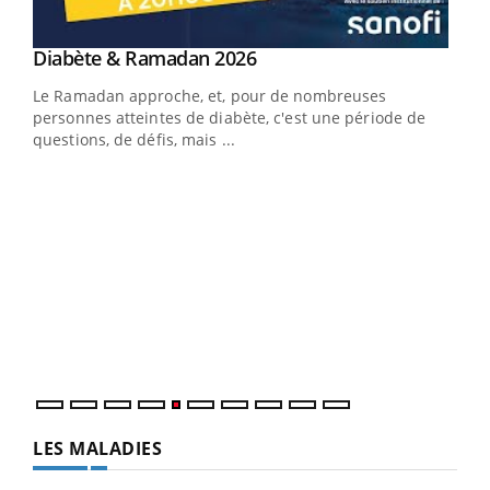
Youtube
Diabète & Ramadan 2026
Un « jumeau numérique » pour faciliter l’accès
Youtube
Youtube
Youtube
à la médecine préventive
Le Ramadan approche, et, pour de nombreuses
Un établissement lié à un groupe mutualiste innove en
personnes atteintes de diabète, c'est une période de
matière de bilan de santé : l'utilisation d'un « jumeau
questions, de défis, mais ...
numérique » permet ...
COU
You
Coup
vous
épis
LES MALADIES