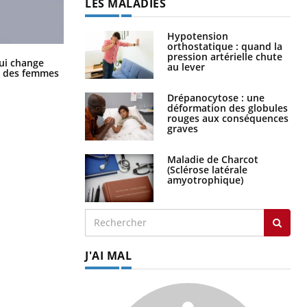
LES MALADIES
Hypotension
orthostatique : quand la
pression artérielle chute
La sieste empêche-t-elle de dormir
ui change
au lever
la nuit ?
ge des femmes
Drépanocytose : une
déformation des globules
rouges aux conséquences
graves
Maladie de Charcot
(Sclérose latérale
amyotrophique)
J'AI MAL