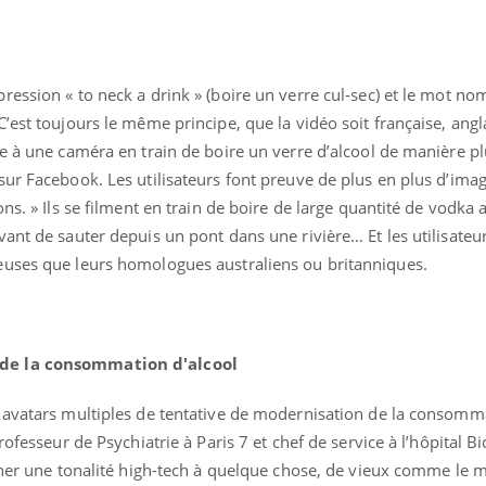
ession « to neck a drink » (boire un verre cul-sec) et le mot nom
’est toujours le même principe, que la vidéo soit française, angl
ce à une caméra en train de boire un verre d’alcool de manière p
sur Facebook. Les utilisateurs font preuve de plus en plus d’ima
ns. » Ils se filment en train de boire de large quantité de vodka 
ant de sauter depuis un pont dans une rivière… Et les utilisateur
euses que leurs homologues australiens ou britanniques.
Grossesse et chaleur : ce
que dit la science
de la consommation d'alcool
Le smartphone nuit-il à
 avatars multiples de tentative de modernisation de la consomm
l'apprentissage de la
lecture ?
rofesseur de Psychiatrie à Paris 7 et chef de service à l’hôpital B
onner une tonalité high-tech à quelque chose, de vieux comme le 