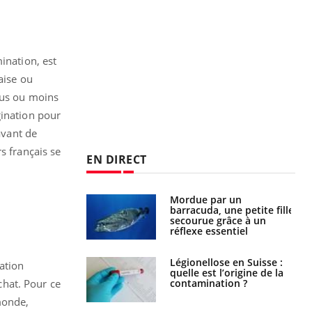
ination, est
aise ou
lus ou moins
gination pour
avant de
s français se
EN DIRECT
Mordue par un
Comment gérer le
barracuda, une petite fille
sommeil des enfants en
secourue grâce à un
vacances ?
réflexe essentiel
Légionellose en Suisse :
Bilan prévention : ce que
ation
quelle est l’origine de la
les kinés pourront
contamination ?
bientôt faire
ichat. Pour ce
monde,