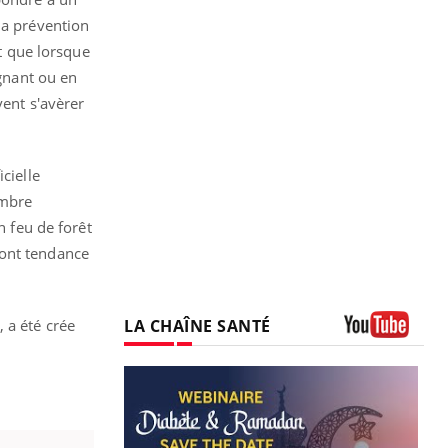
la prévention
nt que lorsque
ignant ou en
vent s'avèrer
cielle
ombre
 feu de forêt
 ont tendance
LA CHAÎNE SANTÉ
 a été crée
Youtube