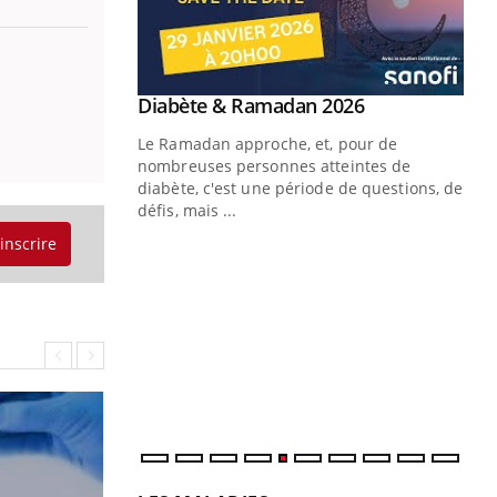
Youtube
Diabète & Ramadan 2026
Youtube
Le Ramadan approche, et, pour de
nombreuses personnes atteintes de
diabète, c'est une période de questions, de
défis, mais ...
'inscrire
Un « jumeau numérique » pour
CO
Youtube
You
faciliter l’accès à la médecine
Youtube
Cou
préventive
nou
Un établissement lié à un groupe
bou
mutualiste innove en matière de bilan de
épi
santé : l'utilisation d'un « jumeau
numérique » permet ...