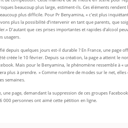
risques beaucoup plus large, estiment-ils. Ces éléments rendent 
 beaucoup plus difficile. Pour Pr Benyamina, « c’est plus inquiéta
vons plus la possibilité d’intervenir en tant que parents, que so
der.» D'autant que ces prises importantes et rapides d'alcool peu
es usagers.
ié depuis quelques jours est-il durable ? En France, une page offi
é créée le 10 février. Depuis sa création, la page a atteint le n
ebook. Mais pour le Benyamina, le phénomène ressemble à « un
vera plus à prendre. » Comme nombre de modes sur le net, elles
ues semaines.
die, une page, demandant la suppression de ces groupes Facebook,
6 000 personnes ont aimé cette pétition en ligne.