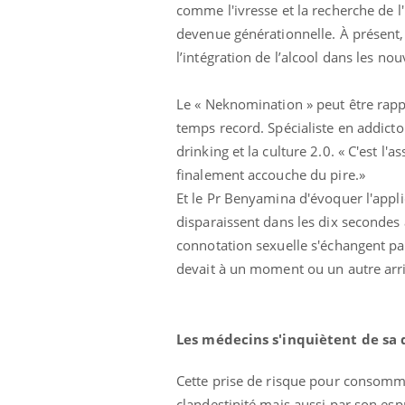
comme l'ivresse et la recherche de l
 votre ventre
Pourquoi manger moins
l les premiers
de protéines pourrait
devenue générationnelle. À présent, 
 vos vacances ?
finalement être bénéfique
l’intégration de l’alcool dans les no
Le « Neknomination » peut être rapp
temps record. Spécialiste en addict
drinking et la culture 2.0. « C'est 
finalement accouche du pire.»
Et le Pr Benyamina d'évoquer l'appl
disparaissent dans les dix secondes 
connotation sexuelle s'échangent par 
devait à un moment ou un autre arriv
Les médecins s'inquiètent de sa 
Cette prise de risque pour consommer
clandestinité mais aussi par son es