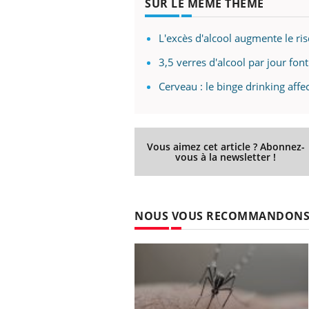
SUR LE MÊME THÈME
L'excès d'alcool augmente le ri
3,5 verres d'alcool par jour fon
prendre pour
Insuline & Charge mentale : et si on
Ecz
Youtube
You
Youtube
osait en parler??
pré
Cerveau : le binge drinking aff
llard mental ou
En 2026, l'insuline dans le diabète de type 2
L'ét
tômes de la
reste entourée d'idées reçues chez les
ryth
les ce qui la rend
patients comme parfois chez les soignants.
sole
sont
Vous aimez cet article ? Abonnez-
vous à la newsletter !
NOUS VOUS RECOMMANDON