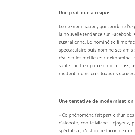
Une pratique à risque
Le neknomination, qui combine l’expr
la nouvelle tendance sur Facebook. C
australienne. Le nominé se filme fa
spectaculaire puis nomine ses amis 
réaliser les meilleurs « neknominatio
sauter un tremplin en moto-cross, av
mettent moins en situations danger
e empêche-t-elle
Fortes chaleurs :
 la nuit ?
pourquoi le risque de
noyade grimpe-t-il ?
Une tentative de modernisation 
 fin du comprimé
Le Viagra pourrait-il
« Ce phénomène fait partie d’un des
jours se profile-t-
freiner la propagation du
n ?
cancer ?
d’alcool », confie Michel Lejoyeux, p
spécialiste, c'est « une façon de d