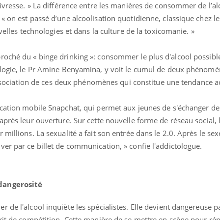
'ivresse. » La différence entre les manières de consommer de l’al
Mordue par une tique en
vacances, elle reste dans
« on est passé d’une alcoolisation quotidienne, classique chez le
le coma pendant 42 jours
uvelles technologies et dans la culture de la toxicomanie. »
roché du « binge drinking »: consommer le plus d'alcool possibl
ologie, le Pr Amine Benyamina, y voit le cumul de deux phénomèn
l'association de ces deux phénomènes qui constitue une tendance ac
ication mobile Snapchat, qui permet aux jeunes de s'échanger de
après leur ouverture. Sur cette nouvelle forme de réseau social, 
millions. La sexualité a fait son entrée dans le 2.0. Après le sexe
er par ce billet de communication, » confie l'addictologue.
dangerosité
 de l'alcool inquiète les spécialistes. Elle devient dangereuse p
prit de compétition. Cette manière de se mettre en scène pour ré