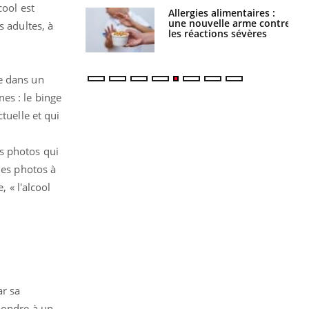
cool est
Allergies alimentaires :
TDAH : quel est ce
une nouvelle arme contre
traitement autorisé aux
s adultes, à
les réactions sévères
États-Unis ?
e dans un
es : le binge
tuelle et qui
s photos qui
les photos à
, « l'alcool
ar sa
pondre à un