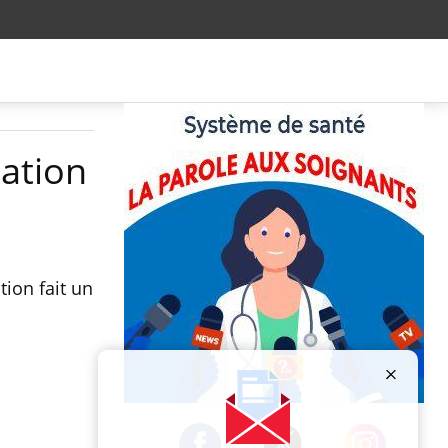
sation
tion fait un
Publicité