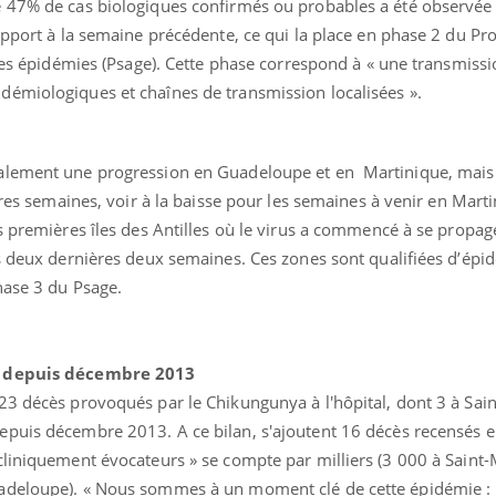
e 47% de cas biologiques confirmés ou probables a été observée
rapport à la semaine précédente, ce qui la place en phase 2 du 
 des épidémies (Psage). Cette phase correspond à « une transmiss
émiologiques et chaînes de transmission localisées ».
alement une progression en Guadeloupe et en Martinique, mais
ères semaines, voir à la baisse pour les semaines à venir en Mart
éma Chronique des Mains :
Carence en fer : com
tube
Youtube
Youtube
Youtube
liquer ma maladie
prévenir
s premières îles des Antilles où le virus a commencé à se propage
es deux dernières deux semaines. Ces zones sont qualifiées d’épi
 a des sujets qui sont faciles à aborder...
Fatigue, irritabilité, brou
phase 3 du Psage.
tres non ! D'un côté, poser des
même alopécie… Les sym
tions sur la maladie d'un proche c'est
carence en fer sont multi
rer ...
...
es depuis décembre
2013
23 décès provoqués par le Chikungunya à l'hôpital, dont 3 à Sain
puis décembre 2013. A ce bilan, s'ajoutent 16 décès recensés en
cliniquement évocateurs » se compte par milliers (3 000 à Saint-
adeloupe). « Nous sommes à un moment clé de cette épidémie :