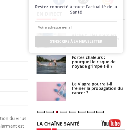
Restez connecté à toute l’actualité de la
Twitter
Facebook
Instagram
Santé
EN DIRECT
alovirus : ce qui
Pourquoi votre ventre
ans la prise en
gâche-t-il les premiers
des femmes
jours de vos vacances ?
S'INSCRIRE À LA NEWSLETTER
es
e empêche-t-elle
Fortes chaleurs :
r la nuit ?
pourquoi le risque de
noyade grimpe-t-il ?
 fin du comprimé
Le Viagra pourrait-il
 jours se profile-t-
freiner la propagation du
n ?
cancer ?
ation du virus
LA CHAÎNE SANTÉ
alarmant est
Youtube