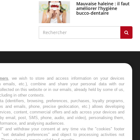
Mauvaise haleine : il faut
améliorer l’hygiène
bucco-dentaire
ER
tners
, we wish to store and access information on your devices
in emails, etc.), combine and share your personal data with our
s les semaines les meilleures
ollected on this website or in our emails, already held by some of us,
ncluding in other contexts.
ta (identifiers, browsing, preferences, purchases, loyalty programs,
es and emails, phone, precise geolocation, etc.) allows developing
ervices, content, commercial offers and ads across your devices and
 by email, post, SMS, phone, audio, and video), personalising them,
RE
rformance, and analysing audiences.
l" and withdraw your consent at any time via the "cookies" footer
"set detailed preferences" and object to processing activities not