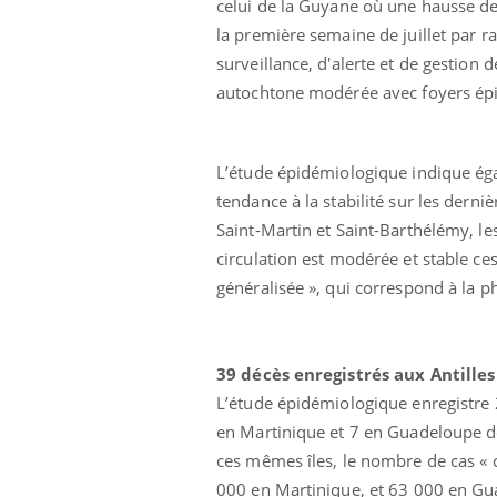
celui de la Guyane où une hausse d
la première semaine de juillet par 
surveillance, d'alerte et de gestion
autochtone modérée avec foyers épid
L’étude épidémiologique indique ég
tendance à la stabilité sur les derni
Ecz
You
exp
Saint-Martin et Saint-Barthélémy, le
circulation est modérée et stable c
Il y
généralisée », qui correspond à la 
d'au
ques
mont
39 décès enregistrés aux Antill
L’étude épidémiologique enregistre 
en Martinique et 7 en Guadeloupe de
ces mêmes îles, le nombre de cas « 
000 en Martinique, et 63 000 en Gu