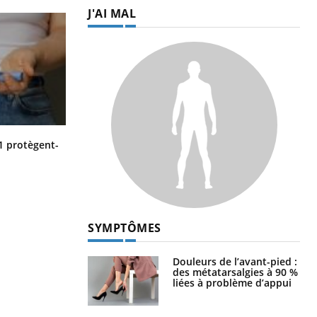
J'AI MAL
Cytomégalovirus : ce qui change
1 protègent-
dans la prise en charge des femmes
enceintes
SYMPTÔMES
Douleurs de l’avant-pied :
des métatarsalgies à 90 %
liées à problème d’appui