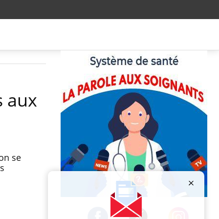
s aux
ion se
rs
Publicité