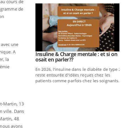
 au cours de
Programme de
ion
 avec une
inique. A
prendre pour
Insuline & Charge mentale : et si on
Youtube
Youtube
osait en parler??
r, la
démie
illard mental ou
En 2026, l'insuline dans le diabète de type 2
ptômes de la
reste entourée d'idées reçues chez les
ples ce qui la rend
patients comme parfois chez les soignants.
Ec
You
pré
t-Martin, 13
L'é
 ville. Dans
ryt
sol
Martin, 48
sont
 nous avons