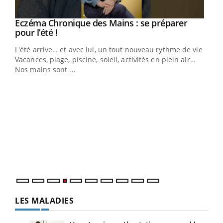
Eczéma Chronique des Mains : se préparer
Youtube
Youtube
pour l’été !
L'été arrive… et avec lui, un tout nouveau rythme de vie !
Vacances, plage, piscine, soleil, activités en plein air…
Nos mains sont ...
Dia
You
Le 
pers
ques
LES MALADIES