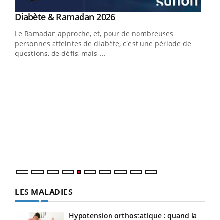
LA CHAÎNE SANTÉ
Youtube