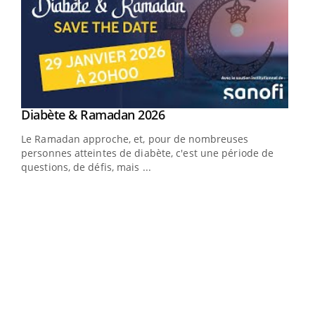
Youtube
Diabète & Ramadan 2026
Youtube
Le Ramadan approche, et, pour de nombreuses
vie !
personnes atteintes de diabète, c'est une période de
…
questions, de défis, mais ...
Un 
You
à l
Un é
mati
numé