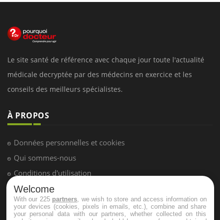
Le site santé de référence avec chaque jour toute l'actualité
médicale decryptée par des médecins en exercice et les
conseils des meilleurs spécialistes.
À PROPOS
Données personnelles et cookies
Qui sommes-nous
Conditions d'utilisation
Plan du site
Welcome
With our 225
partners
, we wish to store and access information on
Mentions Légales
your devices (cookies, pixels in emails, etc.), combine and share
your personal data with our partners, whether collected on this
Nous contacter