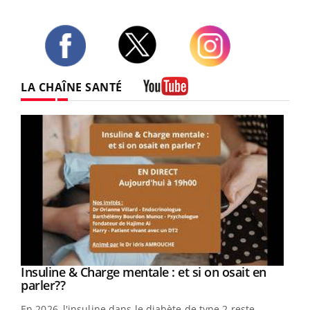
Twitter
Facebook
Instagram
LA CHAÎNE SANTÉ
Youtube
Youtube
Insuline & Charge mentale : et si on osait en
Youtube
Youtube
parler??
En 2026, l'insuline dans le diabète de type 2 reste