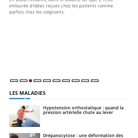
entourée d'idées reçues chez les patients comme
parfois chez les soignants.
Ecz
You
pour
L'ét
Vaca
Nos 
LES MALADIES
Hypotension orthostatique : quand la
pression artérielle chute au lever
Drépanocytose : une déformation des