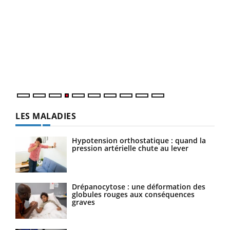
Dia
You
Le 
pers
ques
LES MALADIES
Hypotension orthostatique : quand la
pression artérielle chute au lever
Drépanocytose : une déformation des
globules rouges aux conséquences
graves