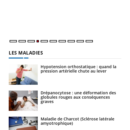
Le 
pers
ques
LES MALADIES
Hypotension orthostatique : quand la
pression artérielle chute au lever
Drépanocytose : une déformation des
globules rouges aux conséquences
graves
Maladie de Charcot (Sclérose latérale
amyotrophique)