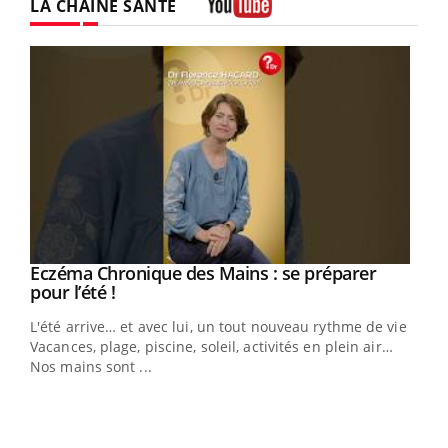
LA CHAÎNE SANTÉ
Youtube
Eczéma Chronique des Mains : se préparer
Youtube
Youtube
pour l’été !
L'été arrive… et avec lui, un tout nouveau rythme de vie !
Vacances, plage, piscine, soleil, activités en plein air…
Nos mains sont ...
Dia
You