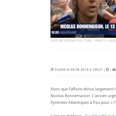
CAPTURE D'ÉCRAN YOU TUBE - FRANCE 3 AQU
Publié le 08.06.2014 à 14h27
|
|
Alors que l’affaire divise largement 
Nicolas Bonnemaison. L’ancien urgen
Pyrénées-Atlantiques à Pau pour « l
L’ancien médecin -
il a été radié par