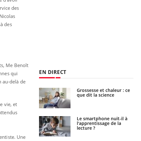
rvice des
Nicolas
 à des
ts, Me Benoît
EN DIRECT
onnes qui
n au-delà de
haleurs :
Grossesse et chaleur : ce
i le risque de
que dit la science
rimpe-t-il ?
e vie, et
 attendus
a pourrait-il
Le smartphone nuit-il à
la propagation du
l'apprentissage de la
lecture ?
entiste. Une