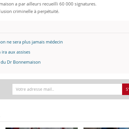
aison a par ailleurs recueilli 60 000 signatures.
Pourquoi votre ventre
Pourquo
gâche-t-il les premiers
de prot
usion criminelle à perpétuité.
jours de vos vacances ?
finalem
on ne sera plus jamais médecin
ira aux assises
e du Dr Bonnemaison
S
S