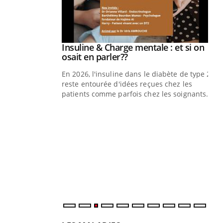
prendre pour
Insuline & Charge mentale : et si on
Youtube
Youtube
osait en parler??
illard mental ou
En 2026, l'insuline dans le diabète de type 2
ptômes de la
reste entourée d'idées reçues chez les
ples ce qui la rend
patients comme parfois chez les soignants.
Ec
You
pré
L'é
ryt
sol
sont