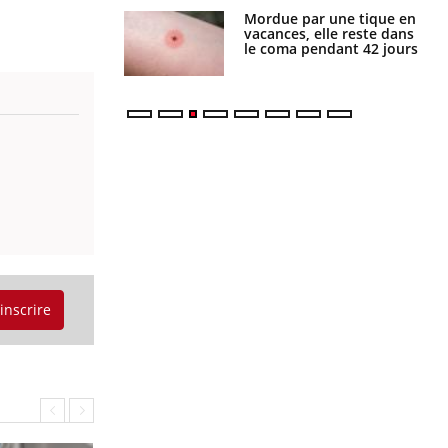
i manger moins
Mordue par une tique en
éines pourrait
vacances, elle reste dans
ent être bénéfique
le coma pendant 42 jours
'inscrire