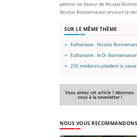
pétition en faveur de Nicolas Bonnem
Nicolas Bonnemaison encourt la récl
SUR LE MÊME THÈME
Euthanasie : Nicolas Bonnemais
Euthanasie : le Dr Bonnemaison 
250 médecins plaident la caus
Vous aimez cet article ? Abonnez-
vous à la newsletter !
NOUS VOUS RECOMMANDON