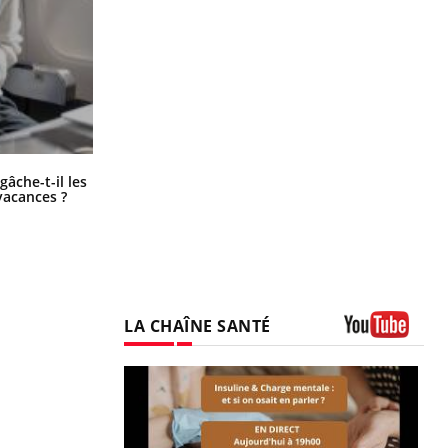
Fortes chaleurs : pourquoi le risque
âche-t-il les
de noyade grimpe-t-il ?
vacances ?
LA CHAÎNE SANTÉ
Youtube