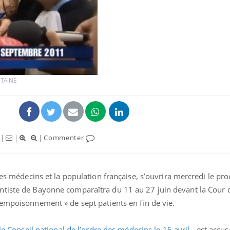
ITAINE
|
|
|
Commenter
les médecins et la population française, s’ouvrira mercredi le pr
tiste de Bayonne comparaîtra du 11 au 27 juin devant la Cour d
'empoisonnement » de sept patients en fin de vie.
 le Conseil national de l’ordre des médecins le 15 avril
- est accus