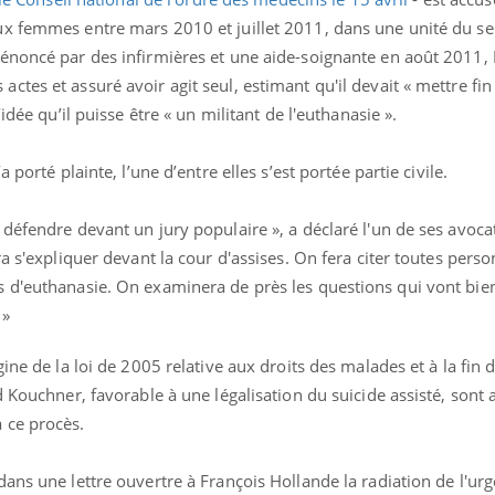
x femmes entre mars 2010 et juillet 2011, dans une unité du se
énoncé par des infirmières et une aide-soignante en août 2011, 
tes et assuré avoir agit seul, estimant qu'il devait « mettre fin
idée qu’il puisse être « un militant de l'euthanasie ».
 porté plainte, l’une d’entre elles s’est portée partie civile.
défendre devant un jury populaire », a déclaré l'un de ses avoca
a s'expliquer devant la cour d'assises. On fera citer toutes pers
 d'euthanasie. On examinera de près les questions qui vont bie
 »
La sieste empêche-t-elle
Fortes c
de dormir la nuit ?
pourquo
noyade g
ine de la loi de 2005 relative aux droits des malades et à la fin d
d Kouchner, favorable à une légalisation du suicide assisté, sont
VIH : la fin du comprimé
Le Viagr
 ce procès.
tous les jours se profile-t-
freiner 
elle enfin ?
cancer ?
ans une lettre ouvertre à François Hollande la radiation de l'urg