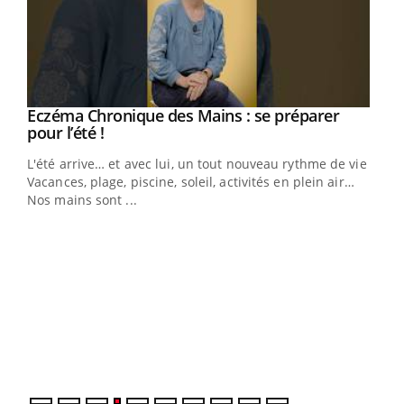
Eczéma Chronique des Mains : se préparer
Youtube
Youtube
pour l’été !
L'été arrive… et avec lui, un tout nouveau rythme de vie !
Vacances, plage, piscine, soleil, activités en plein air…
Nos mains sont ...
Dia
You
Le 
pers
ques