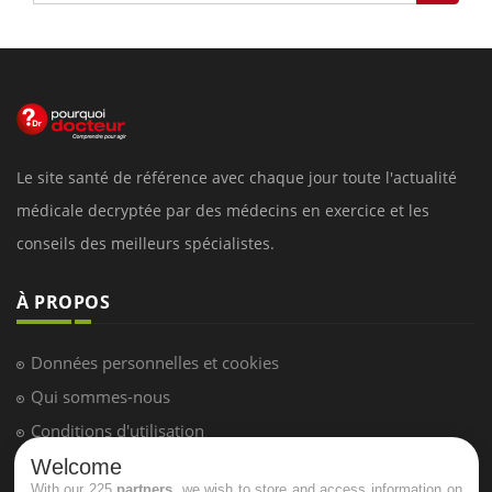
Le site santé de référence avec chaque jour toute l'actualité
médicale decryptée par des médecins en exercice et les
conseils des meilleurs spécialistes.
À PROPOS
Données personnelles et cookies
Qui sommes-nous
Conditions d'utilisation
Plan du site
Welcome
With our 225
partners
, we wish to store and access information on