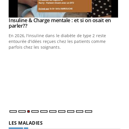
Youtube
Insuline & Charge mentale : et si on osait en
Youtube
Youtube
parler??
En 2026, l'insuline dans le diabète de type 2 reste
entourée d'idées reçues chez les patients comme
parfois chez les soignants.
Ecz
You
pour
L'ét
Vaca
Nos 
LES MALADIES