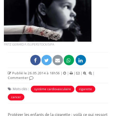
FRITZ GERARD F./SUPERSTOCK/SIPA
Publié le 26.05.2014 à 18h56
|
|
|
|
|
Commenter
Mots clés :
système cardiovasculaire
cigarette
cancer
Protéger les enfants de la cigarette : voilà ce qui ressort