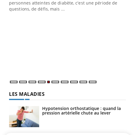
vie !
personnes atteintes de diabète, c'est une période de
…
questions, de défis, mais ...
Un 
You
à l
Un é
mati
numé
LES MALADIES
Hypotension orthostatique : quand la
pression artérielle chute au lever