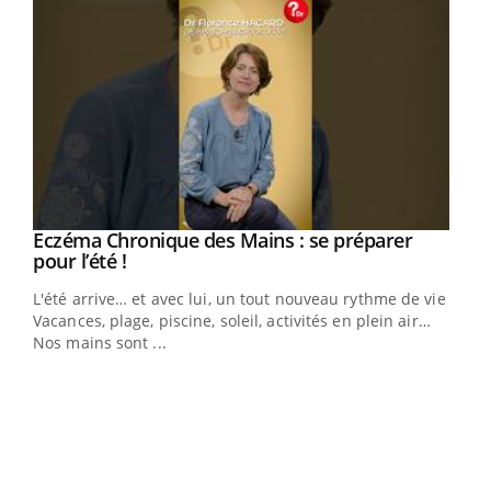
Eczéma Chronique des Mains : se préparer
Youtube
Youtube
pour l’été !
L'été arrive… et avec lui, un tout nouveau rythme de vie !
Vacances, plage, piscine, soleil, activités en plein air…
Nos mains sont ...
Youtube
Diabète & Ramadan 2026
Un 
Youtube
You
à l
Le Ramadan approche, et, pour de nombreuses
Un é
personnes atteintes de diabète, c'est une période de