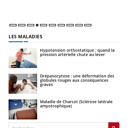
mati
questions, de défis, mais ...
numé
LES MALADIES
Hypotension orthostatique : quand la
pression artérielle chute au lever
Drépanocytose : une déformation des
globules rouges aux conséquences
graves
Maladie de Charcot (Sclérose latérale
amyotrophique)