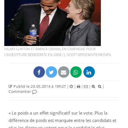
HILARY CLINTON ET BARACK OBAMA, EN CAMPAGNE POUR
L'INVESTITURE DÉMOCRATE EN 2008 / J. SCOTT APPLEWHITE/AP/SIPA
Publié le 20.05.2014 à 19h27
|
|
|
|
|
Commenter
« Le poids a un effet significatif sur le vote. Plus la
différence de poids est marquée entre les candidats et
plus les électeurs votent pour le candidat le plus