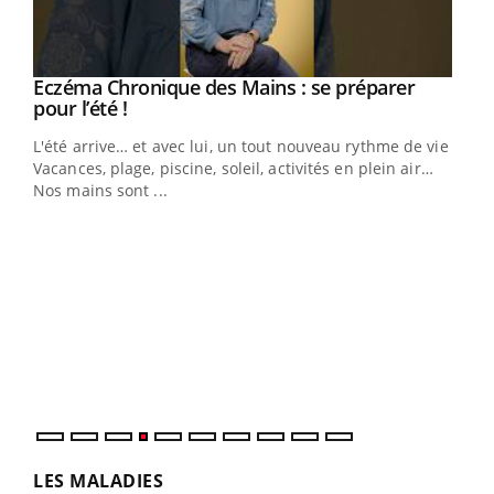
Eczéma Chronique des Mains : se préparer
Youtube
Youtube
pour l’été !
L'été arrive… et avec lui, un tout nouveau rythme de vie !
Vacances, plage, piscine, soleil, activités en plein air…
Nos mains sont ...
Dia
You
Le 
pers
ques
LES MALADIES