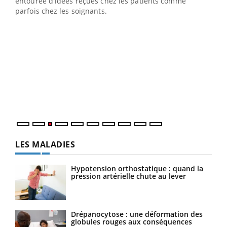
entourée d'idées reçues chez les patients comme
parfois chez les soignants.
Ecz
You
pour
L'ét
Vaca
Nos 
LES MALADIES
Hypotension orthostatique : quand la
pression artérielle chute au lever
Drépanocytose : une déformation des
globules rouges aux conséquences