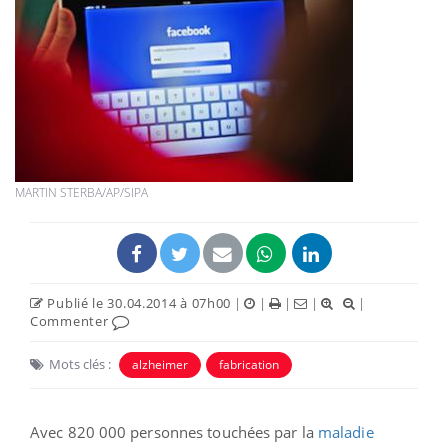
MARTIN STERBA/AP/SIPA
Publié le 30.04.2014 à 07h00
|
|
|
|
|
Commenter
Mots clés :
alzheimer
fabrication
Avec 820 000 personnes touchées par la
maladie