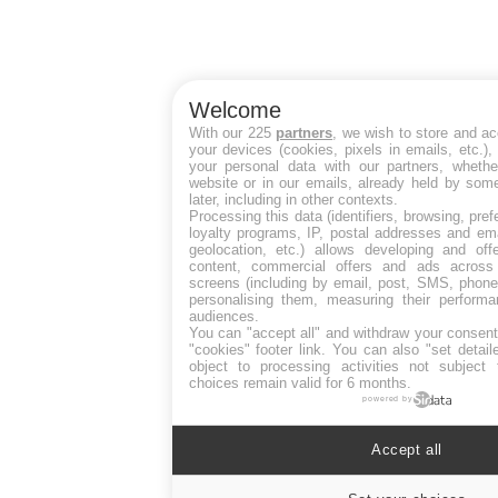
Welcome
With our 225
partners
, we wish to store and a
your devices (cookies, pixels in emails, etc.)
your personal data with our partners, whethe
website or in our emails, already held by some
later, including in other contexts.
Processing this data (identifiers, browsing, pre
loyalty programs, IP, postal addresses and ema
geolocation, etc.) allows developing and off
content, commercial offers and ads across
screens (including by email, post, SMS, phone,
personalising them, measuring their perform
audiences.
You can "accept all" and withdraw your consent
"cookies" footer link
. You can also "set detail
object to processing activities not subject
choices remain valid for 6 months.
powered by
Accept all